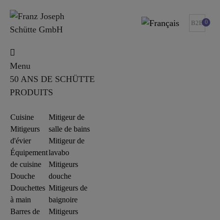
0
B2B
Menu
50 ANS DE SCHÜTTE
PRODUITS
Cuisine
Mitigeur de
Mitigeurs
salle de bains
d'évier
Mitigeur de
Équipement
lavabo
de cuisine
Mitigeurs
Douche
douche
Douchettes
Mitigeurs de
à main
baignoire
Barres de
Mitigeurs