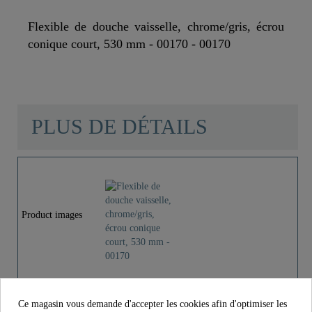
Flexible de douche vaisselle, chrome/gris, écrou
conique court, 530 mm - 00170 - 00170
PLUS DE DÉTAILS
Couleur
Chromé/Gris
Poids
0,1 Kg
Product images
Longueur
53,0 Cm
Flexible de douche vaisselle,
chrome/gris, écrou c..
Ce magasin vous demande d'accepter les cookies afin d'optimiser les