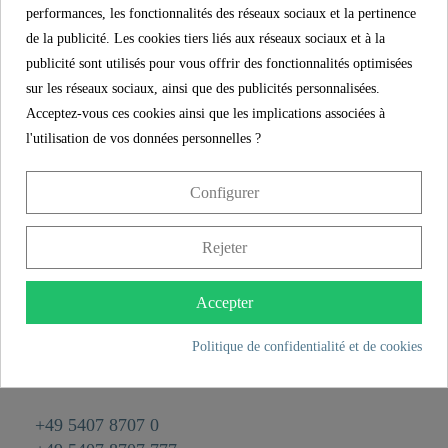
performances, les fonctionnalités des réseaux sociaux et la pertinence
27,99 €
Prix
de la publicité. Les cookies tiers liés aux réseaux sociaux et à la
TVA incl.
publicité sont utilisés pour vous offrir des fonctionnalités optimisées
Référence.
00170
sur les réseaux sociaux, ainsi que des publicités personnalisées.
Acceptez-vous ces cookies ainsi que les implications associées à
Couleur
Chromé/Gris
l'utilisation de vos données personnelles ?
Poids
0,1 kg
Configurer
Longueur
53,0 cm
Rejeter
CONTACT
Accepter
Franz Joseph Schütte GmbH
Hullerweg 1
Politique de confidentialité et de cookies
49134 Wallenhorst
+49 5407 8707 0