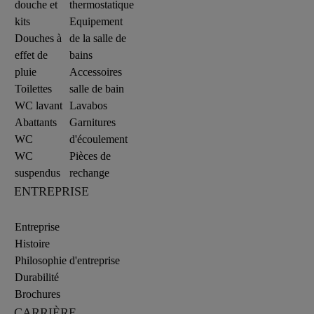
douche et
thermostatique
kits
Equipement
Douches à
de la salle de
effet de
bains
pluie
Accessoires
Toilettes
salle de bain
WC lavant
Lavabos
Abattants
Garnitures
WC
d'écoulement
WC
Pièces de
suspendus
rechange
ENTREPRISE
Entreprise
Histoire
Philosophie d'entreprise
Durabilité
Brochures
CARRIÈRE