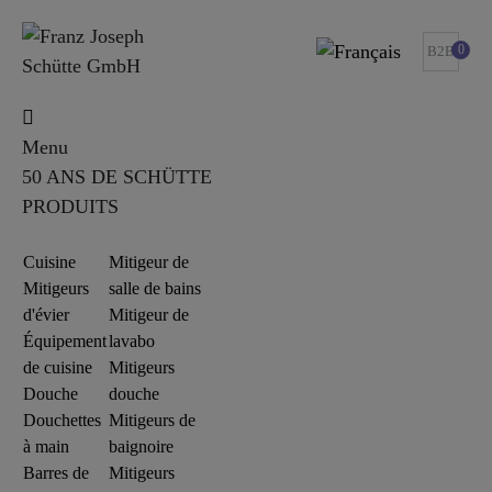
0
B2B
Menu
50 ANS DE SCHÜTTE
PRODUITS
Cuisine
Mitigeur de
Mitigeurs
salle de bains
d'évier
Mitigeur de
Équipement
lavabo
de cuisine
Mitigeurs
Douche
douche
Douchettes
Mitigeurs de
à main
baignoire
Barres de
Mitigeurs