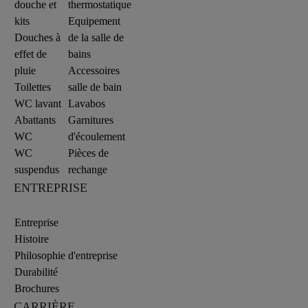
douche et
thermostatique
kits
Equipement
Douches à
de la salle de
effet de
bains
pluie
Accessoires
Toilettes
salle de bain
WC lavant
Lavabos
Abattants
Garnitures
WC
d'écoulement
WC
Pièces de
suspendus
rechange
ENTREPRISE
Entreprise
Histoire
Philosophie d'entreprise
Durabilité
Brochures
CARRIÈRE