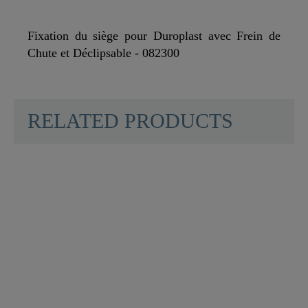
Fixation du siège pour Duroplast avec Frein de
Chute et Déclipsable - 082300
SCHÜTTE
RELATED PRODUCTS
Matériau
Acier Inoxydable SUS
201
Couleur
Chromé
Système D'abaissement
Oui
Automatique