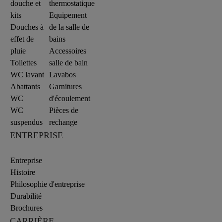
douche et
thermostatique
kits
Equipement
Douches à
de la salle de
effet de
bains
pluie
Accessoires
Toilettes
salle de bain
WC lavant
Lavabos
Abattants
Garnitures
WC
d'écoulement
WC
Pièces de
suspendus
rechange
ENTREPRISE
Entreprise
Histoire
Philosophie d'entreprise
Durabilité
Brochures
CARRIÈRE