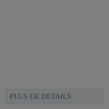
Abattant
WC en
Duroplast
FLOWER
IN THE
WIND
avec
Frein de
Chute
et...
42,99 €
PLUS DE DÉTAILS