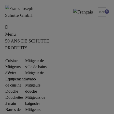
0
B2B
Menu
50 ANS DE SCHÜTTE
PRODUITS
Cuisine
Mitigeur de
Mitigeurs
salle de bains
d'évier
Mitigeur de
Équipement
lavabo
de cuisine
Mitigeurs
Douche
douche
Douchettes
Mitigeurs de
à main
baignoire
Barres de
Mitigeurs