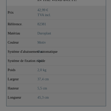
42,99 €
Prix
TVA incl.
Référence.
82381
Matériau
Duroplast
Couleur
Motiv
Système d'abaissement automatique
Oui
Système de fixation rapide
Oui
Poids
2,0 kg
Largeur
37,4 cm
Hauteur
5,5 cm
Longueur
45,3 cm