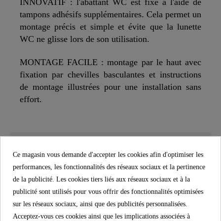
INNOVATIF : l'abattant WC est fixé à l'aide de
tampons adhésifs supplémentaires. Cela permet un
montage précis et simple et évite que la lunette
WC ne glisse lors de son utilisation.
MONTAGE FACILE : montage par le haut avec
fixation par chevilles basculantes et instructions
de montage illustrées pour une installation sans
effort.
SCHÜTTE
CARACTÉRISTIQUES
Ce magasin vous demande d'accepter les cookies afin d'optimiser les
performances, les fonctionnalités des réseaux sociaux et la pertinence
de la publicité. Les cookies tiers liés aux réseaux sociaux et à la
Boutique d'Allemagne
publicité sont utilisés pour vous offrir des fonctionnalités optimisées
Matériau
Duroplast
sur les réseaux sociaux, ainsi que des publicités personnalisées.
Acceptez-vous ces cookies ainsi que les implications associées à