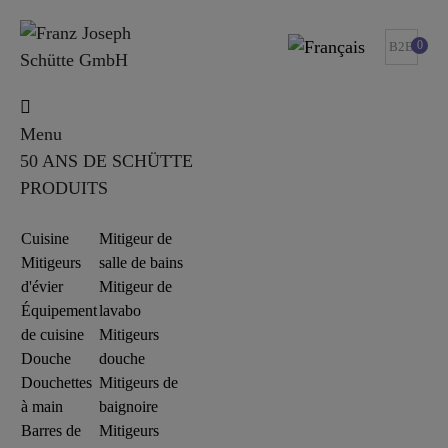
0
B2B
Menu
50 ANS DE SCHÜTTE
PRODUITS
Cuisine
Mitigeur de
Mitigeurs
salle de bains
d'évier
Mitigeur de
Équipement
lavabo
de cuisine
Mitigeurs
Douche
douche
Douchettes
Mitigeurs de
à main
baignoire
Barres de
Mitigeurs