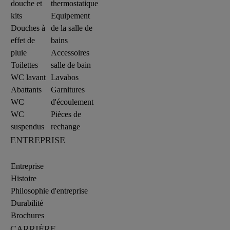
douche et
thermostatique
kits
Equipement
Douches à
de la salle de
effet de
bains
pluie
Accessoires
Toilettes
salle de bain
WC lavant
Lavabos
Abattants
Garnitures
WC
d'écoulement
WC
Pièces de
suspendus
rechange
ENTREPRISE
Entreprise
Histoire
Philosophie d'entreprise
Durabilité
Brochures
CARRIÈRE