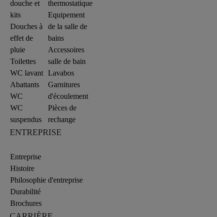
douche et
thermostatique
kits
Equipement
Douches à
de la salle de
effet de
bains
pluie
Accessoires
Toilettes
salle de bain
WC lavant
Lavabos
Abattants
Garnitures
WC
d'écoulement
WC
Pièces de
suspendus
rechange
ENTREPRISE
Entreprise
Histoire
Philosophie d'entreprise
Durabilité
Brochures
CARRIÈRE