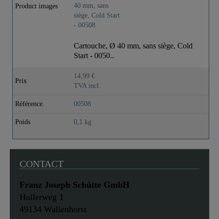
Product images
Cartouche, Ø 40 mm, sans siège, Cold
Start - 0050..
14,99 €
Prix
TVA incl.
Référence.
00508
Poids
0,1 kg
CONTACT
Franz Joseph Schütte GmbH
Hullerweg 1
49134 Wallenhorst