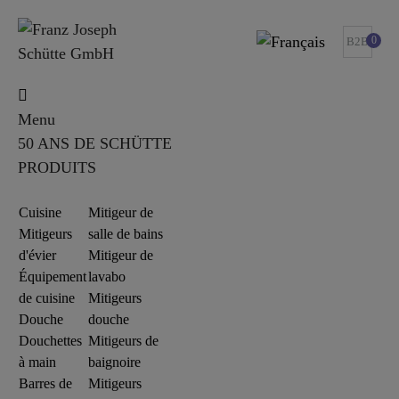
0
B2B
Menu
50 ANS DE SCHÜTTE
PRODUITS
Cuisine
Mitigeur de
Mitigeurs
salle de bains
d'évier
Mitigeur de
Équipement
lavabo
de cuisine
Mitigeurs
Douche
douche
Douchettes
Mitigeurs de
à main
baignoire
Barres de
Mitigeurs