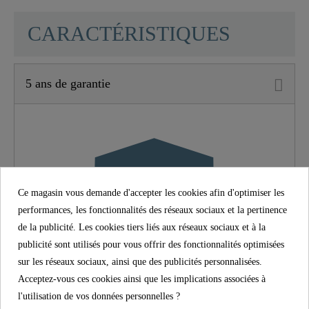
SCHÜTTE
CARACTÉRISTIQUES
5 ans de garantie
Matériau
Laiton UBA
Couleur
Chromé
Poids
0,6 Kg
Ce magasin vous demande d'accepter les cookies afin d'optimiser les
performances, les fonctionnalités des réseaux sociaux et la pertinence
de la publicité. Les cookies tiers liés aux réseaux sociaux et à la
publicité sont utilisés pour vous offrir des fonctionnalités optimisées
sur les réseaux sociaux, ainsi que des publicités personnalisées.
Acceptez-vous ces cookies ainsi que les implications associées à
l'utilisation de vos données personnelles ?