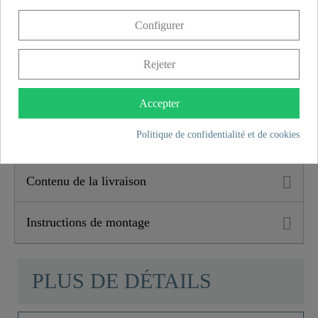
5 ans de garantie
Configurer
Avec la garantie du fabricant SCHÜTTE de 5 ans
(conformément aux conditions de garantie), la sécurité et la
Rejeter
satisfaction à long terme sont assurées. Cette promesse
contraignante souligne l'engagement pour la confiance et la
qualité à chaque achat.
Accepter
Politique de confidentialité et de cookies
Caractéristiques du produit
Contenu de la livraison
Instructions de montage
PLUS DE DÉTAILS