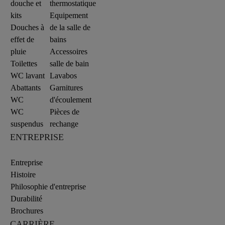
douche et
thermostatique
kits
Equipement
Douches à
de la salle de
effet de
bains
pluie
Accessoires
Toilettes
salle de bain
WC lavant
Lavabos
Abattants
Garnitures
WC
d'écoulement
WC
Pièces de
suspendus
rechange
ENTREPRISE
Entreprise
Histoire
Philosophie d'entreprise
Durabilité
Brochures
CARRIÈRE