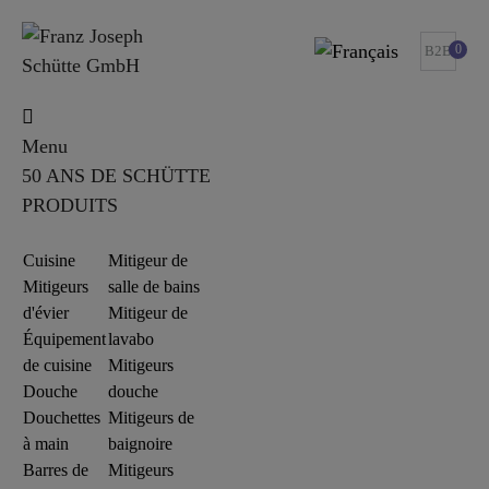
0
B2B
Menu
50 ANS DE SCHÜTTE
PRODUITS
Cuisine
Mitigeur de
Mitigeurs
salle de bains
d'évier
Mitigeur de
Équipement
lavabo
de cuisine
Mitigeurs
Douche
douche
Douchettes
Mitigeurs de
à main
baignoire
Barres de
Mitigeurs