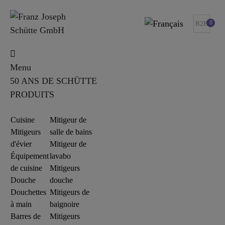
0
B2B
Menu
50 ANS DE SCHÜTTE
PRODUITS
Cuisine
Mitigeur de
Mitigeurs
salle de bains
d'évier
Mitigeur de
Équipement
lavabo
de cuisine
Mitigeurs
Douche
douche
Douchettes
Mitigeurs de
à main
baignoire
Barres de
Mitigeurs