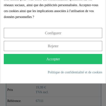
Contenu de la livraison
réseaux sociaux, ainsi que des publicités personnalisées. Acceptez-vous
ces cookies ainsi que les implications associées à l'utilisation de vos
données personnelles ?
Instructions de montage
Configurer
PLUS DE DÉTAILS
Rejeter
Accepter
Product images
Politique de confidentialité et de cookies
STELLA Barre de douche, Chromé
19,99 €
Prix
TVA incl.
Référence.
67111