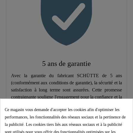
Poids
0,2 Kg
5 ans de garantie
Avec la garantie du fabricant SCHÜTTE de 5 ans
(conformément aux conditions de garantie), la sécurité et la
satisfaction à long terme sont assurées. Cette promesse
contraignante souligne l'engagement pour la confiance et la
qualité à chaque achat.
Ce magasin vous demande d'accepter les cookies afin d'optimiser les
performances, les fonctionnalités des réseaux sociaux et la pertinence de
Caractéristiques du produit
la publicité. Les cookies tiers liés aux réseaux sociaux et à la publicité
sont utilisés pour vous offrir des fonctionnalités optimisées sur les