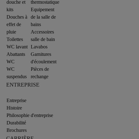
douche et
thermostatique
kits
Equipement
Douches à
de la salle de
effet de
bains
pluie
Accessoires
Toilettes
salle de bain
WC lavant
Lavabos
Abattants
Garnitures
WC
d'écoulement
WC
Pièces de
suspendus
rechange
ENTREPRISE
Entreprise
Histoire
Philosophie d'entreprise
Durabilité
Brochures
CARRIÈRE