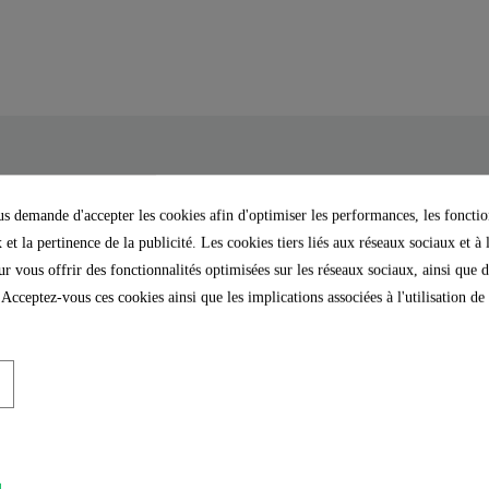
 demande d'accepter les cookies afin d'optimiser les performances, les fonctio
arence acier inoxydable -
Le robinet pour la cuisi
 et la pertinence de la publicité. Les cookies tiers liés aux réseaux sociaux et à 
raccord central fourni 
our vous offrir des fonctionnalités optimisées sur les réseaux sociaux, ainsi que d
rapidement sans connaissa
 Acceptez-vous ces cookies ainsi que les implications associées à l'utilisation d
 petite échelle ? Alors ce
e démarrage à eau froide
L'mousseur de marque insta
sque le levier de commande
par sa longévité et son jet 
l'écoulement d'eau froide .
La livraison comprend un 
 cycles de lavage.
de montage illustrées 
net de cuisine peut être
raccordement (500 mm) 