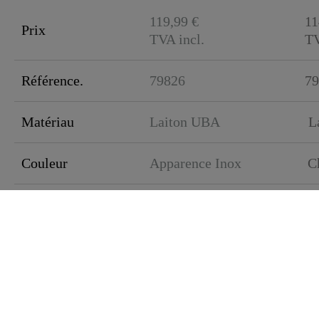
119,99 €
11
Prix
TVA incl.
TV
Référence.
79826
79
Matériau
Laiton UBA
L
Couleur
Apparence Inox
C
Type de connexion
Haute pression
Ha
Poids
1,7 kg
1,
Largeur
5,7 cm
5,