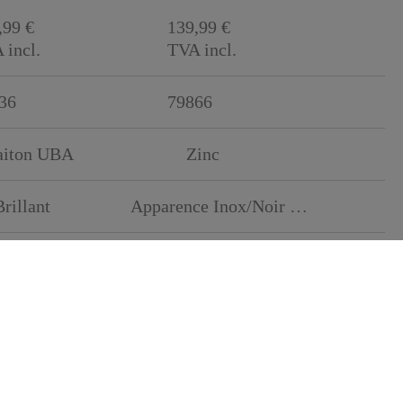
,99 €
139,99 €
 incl.
TVA incl.
36
79866
aiton UBA
Zinc
rillant
Apparence Inox/Noir Mat
te pression
Haute pression
 kg
1,3 kg
 cm
5,7 cm