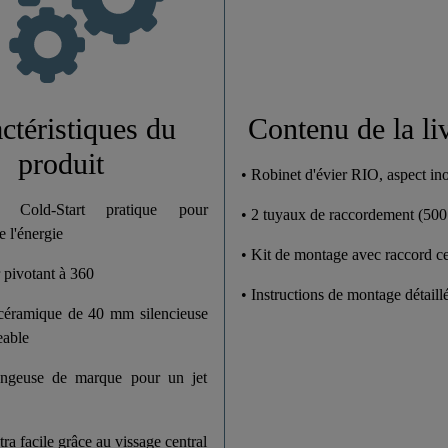
Haute Pression
1,7 Kg
5,7 Cm
ctéristiques du
Contenu de la li
produit
30,0 Cm
• Robinet d'évier RIO, aspect in
 Cold-Start pratique pour
• 2 tuyaux de raccordement (50
26,5 Cm
 l'énergie
• Kit de montage avec raccord ce
 pivotant à 360
• Instructions de montage détaill
céramique de 40 mm silencieuse
eable
ngeuse de marque pour un jet
ra facile grâce au vissage central