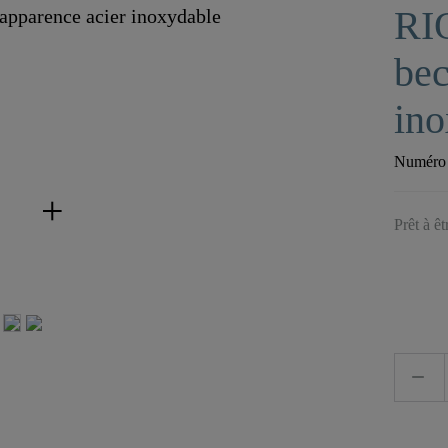
RIO
bec
ino
Numéro d
Prêt à ê