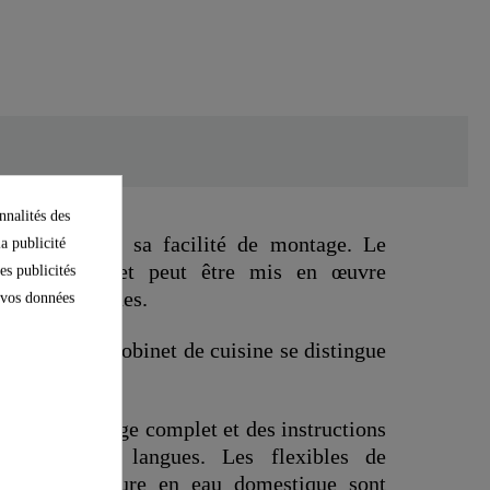
nnalités des
ne séduit par sa facilité de montage. Le
la publicité
est pratique et peut être mis en œuvre
es publicités
nces techniques.
e vos données
llé dans le robinet de cuisine se distingue
parfait.
jeu de montage complet et des instructions
en plusieurs langues. Les flexibles de
à la fourniture en eau domestique sont