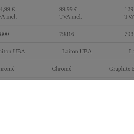
4,99 €
99,99 €
129
A incl.
TVA incl.
TVA
800
79816
798
aiton UBA
Laiton UBA
L
hromé
Chromé
Graphite B
ute pression
Haute pression
Hau
4 kg
1,3 kg
1,3
7 cm
5,7 cm
5,7