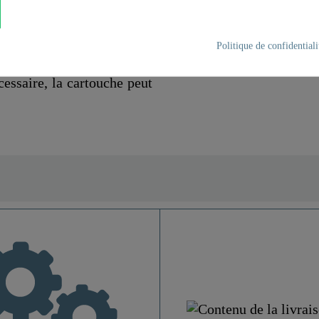
lite ainsi le nettoyage de
résistants à la corrosion, f
ation sur un double évier.
Politique de confidentiali
uche silencieuse de qualité
cessaire, la cartouche peut
Laiton UBA
Apparence Inox