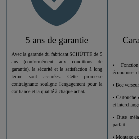
Type De Connexion
Poids
Largeur
5 ans de garantie
Cara
Hauteur
Avec la garantie du fabricant SCHÜTTE de 5
ans (conformément aux conditions de
• Fonction
Longueur
garantie), la sécurité et la satisfaction à long
économiser de
terme sont assurées. Cette promesse
contraignante souligne l'engagement pour la
• Bec verseur
confiance et la qualité à chaque achat.
• Cartouche 
et interchang
• Buse méla
parfait
• Montage ext