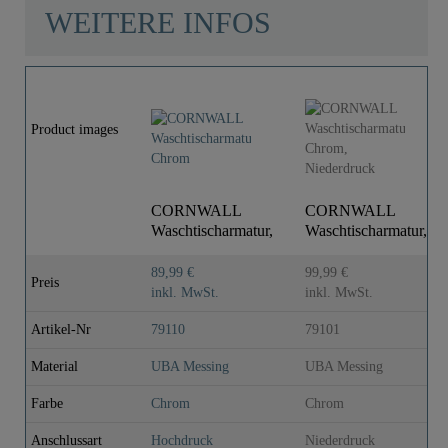
WEITERE INFOS
Product images
CORNWALL
CORNWALL
Waschtischarmatur,
Waschtischarmatur,
Chrom
Chrom,
Niederdruck
89,99 €
99,99 €
Preis
inkl. MwSt.
inkl. MwSt.
Artikel-Nr
79110
79101
Material
UBA Messing
UBA Messing
Farbe
Chrom
Chrom
Anschlussart
Hochdruck
Niederdruck