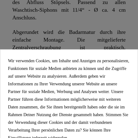
des Abfluss Stöpsels. Passend zu allen
Waschtisch-Siphons mit 11/4“ - Ø ca. 4 cm
Anschluss.
Abgerundet wird die Badarmatur durch ihre
einfache Montage. Die mitgelieferte
Zentralverschraubung ist praktisch,
selbsterklärend und kann ohne Fachkenntnisse
Wir verwenden Cookies, um Inhalte und Anzeigen zu personalisieren,
schnell umgesetzt werden.
Funktionen für soziale Medien anbieten zu können und die Zugriffe
auf unsere Website zu analysieren. Außerdem geben wir
Im Lieferumfang enthalten ist ein vollständiges
Informationen zu Ihrer Verwendung unserer Website an unsere
Montageset und eine mehrsprachige, bebilderte
Partner für soziale Medien, Werbung und Analysen weiter. Unsere
Montageanleitung. Die korrosionsbeständigen
Partner führen diese Informationen möglicherweise mit weiteren
Anschlussschläuche (400 mm) an das
Daten zusammen, die Sie ihnen bereitgestellt haben oder die sie im
Hauswassersystem sind flexibel und leicht zu
Rahmen Deiner Nutzung der Dienste gesammelt haben. Stimmen Sie
montieren.
der Verwendung dieser Cookies und der damit verbundenen
Die in der Badarmatur verbaute Mischdüse vom
Verarbeitung Ihrer persönlichen Daten zu? Sie können Ihre
Einwilligung jederzeit widerrufen.