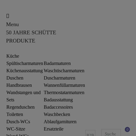
Menu
50 JAHRE SCHÜTTE
PRODUKTE
Küche
Spültischarmaturen
Badarmaturen
Küchenausstattung
Waschtischarmaturen
Duschen
Duscharmaturen
Handbrausen
Wannenfüllarmaturen
Wandstangen und
Thermostatarmaturen
Sets
Badausstattung
Regenduschen
Badaccessoires
Toiletten
Waschbecken
Dusch-WCs
Ablaufgarnituren
WC-Sitze
Ersatzteile
0
B2B