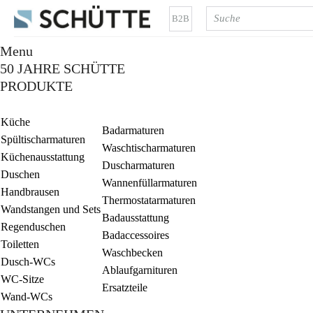
B2B
Menu
50 JAHRE SCHÜTTE
PRODUKTE
Küche
Badarmaturen
Spültischarmaturen
Waschtischarmaturen
Küchenausstattung
Duscharmaturen
Duschen
Wannenfüllarmaturen
Handbrausen
Thermostatarmaturen
Wandstangen und Sets
Badausstattung
Regenduschen
Badaccessoires
Toiletten
Waschbecken
Dusch-WCs
Ablaufgarnituren
WC-Sitze
Ersatzteile
Wand-WCs