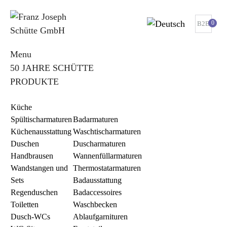
0
B2B
Menu
50 JAHRE SCHÜTTE
PRODUKTE
Küche
Spültischarmaturen
Badarmaturen
Küchenausstattung
Waschtischarmaturen
Duschen
Duscharmaturen
Handbrausen
Wannenfüllarmaturen
Wandstangen und
Thermostatarmaturen
Sets
Badausstattung
Regenduschen
Badaccessoires
Toiletten
Waschbecken
Dusch-WCs
Ablaufgarnituren