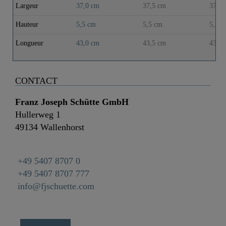
Largeur
37,0 cm
37,5 cm
37,5 
Hauteur
5,5 cm
5,5 cm
5,5 c
Longueur
43,0 cm
43,5 cm
43,5 
CONTACT
Franz Joseph Schütte GmbH
Hullerweg 1
49134 Wallenhorst
+49 5407 8707 0
+49 5407 8707 777
info@fjschuette.com