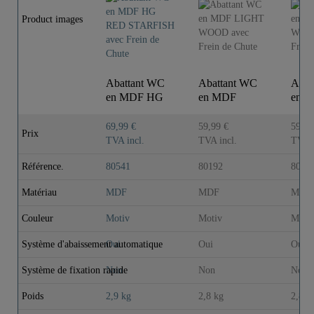
Product images
Abattant WC
Abattant WC
Abat
en MDF HG
en MDF
en 
RED
LIGHT
DA
STARFISH
WOOD avec
WOO
69,99 €
59,99 €
59,99
Prix
avec Frein de
Frein de Chute
Frei
TVA incl.
TVA incl.
TVA i
Ch..
Référence.
80541
80192
8019
Matériau
MDF
MDF
MDF
Couleur
Motiv
Motiv
Marr
Système d'abaissement automatique
Oui
Oui
Oui
Système de fixation rapide
Non
Non
Non
Poids
2,9 kg
2,8 kg
2,8 k