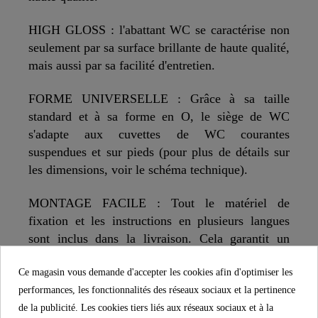
HIGH GLOSS : l'abattant WC se caractérise non
seulement par sa surface brillante de haute qualité,
mais aussi par sa facilité d'entretien.
FORME UNIVERSELLE : Grâce à sa taille
standard et à sa forme en O, le siège de WC
s'adapte aux cuvettes de WC courantes
suspendues et sur pieds (pour plus de détails sur
les dimensions, voir le schéma technique).
MONTAGE FACILE : Tout le matériel de
fixation et les instructions en plusieurs langues
sont inclus dans la livraison. Cela garantit un
montage rapide et facile de l'abattant WC.
Ce magasin vous demande d'accepter les cookies afin d'optimiser les
performances, les fonctionnalités des réseaux sociaux et la pertinence
de la publicité. Les cookies tiers liés aux réseaux sociaux et à la
SCHÜTTE