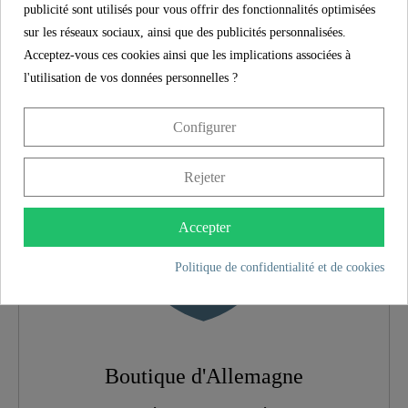
CARACTÉRISTIQUES
publicité sont utilisés pour vous offrir des fonctionnalités optimisées
sur les réseaux sociaux, ainsi que des publicités personnalisées.
Acceptez-vous ces cookies ainsi que les implications associées à
Boutique d'Allemagne
l'utilisation de vos données personnelles ?
Matériau
MDF
Configurer
Couleur
Motiv
Rejeter
Système D'abaissement
Oui
Automatique
Accepter
Politique de confidentialité et de cookies
Système De Fixation
Non
Rapide
Poids
2,9 Kg
Boutique d'Allemagne
Largeur
37,0 Cm