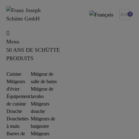
0
B2B
Menu
50 ANS DE SCHÜTTE
PRODUITS
Cuisine
Mitigeur de
Mitigeurs
salle de bains
d'évier
Mitigeur de
Équipement
lavabo
de cuisine
Mitigeurs
Douche
douche
Douchettes
Mitigeurs de
à main
baignoire
Barres de
Mitigeurs