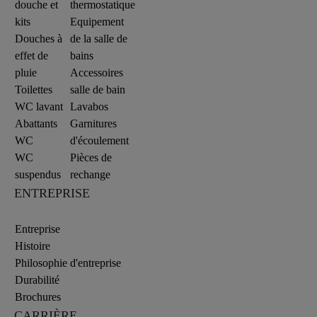
douche et
thermostatique
kits
Equipement
Douches à
de la salle de
effet de
bains
pluie
Accessoires
Toilettes
salle de bain
WC lavant
Lavabos
Abattants
Garnitures
WC
d'écoulement
WC
Pièces de
suspendus
rechange
ENTREPRISE
Entreprise
Histoire
Philosophie d'entreprise
Durabilité
Brochures
CARRIÈRE