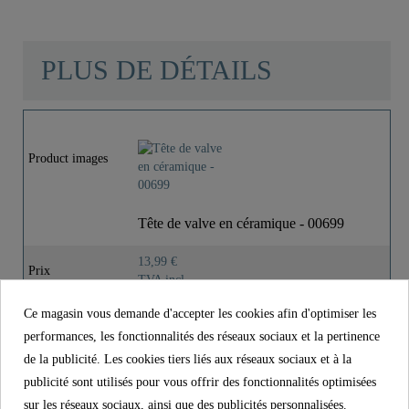
PLUS DE DÉTAILS
Matériau
Laiton UBA
Product images
Poids
0,0 Kg
Longueur
5,2 Cm
Tête de valve en céramique - 00699
13,99 €
Prix
TVA incl.
Ce magasin vous demande d'accepter les cookies afin d'optimiser les
Référence.
00699
performances, les fonctionnalités des réseaux sociaux et la pertinence
Matériau
Laiton UBA
de la publicité. Les cookies tiers liés aux réseaux sociaux et à la
Poids
0,0 kg
publicité sont utilisés pour vous offrir des fonctionnalités optimisées
sur les réseaux sociaux, ainsi que des publicités personnalisées.