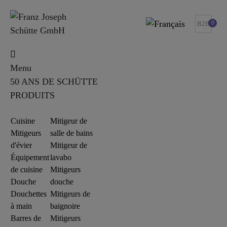
0
B2B
Menu
50 ANS DE SCHÜTTE
PRODUITS
Cuisine
Mitigeur de
Mitigeurs
salle de bains
d'évier
Mitigeur de
Équipement
lavabo
de cuisine
Mitigeurs
Douche
douche
Douchettes
Mitigeurs de
à main
baignoire
Barres de
Mitigeurs