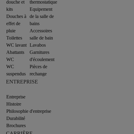
douche et
thermostatique
kits
Equipement
Douches à
de la salle de
effet de
bains
pluie
Accessoires
Toilettes
salle de bain
WC lavant
Lavabos
Abattants
Garnitures
WC
d'écoulement
WC
Pièces de
suspendus
rechange
ENTREPRISE
Entreprise
Histoire
Philosophie d'entreprise
Durabilité
Brochures
CARRIÈRE