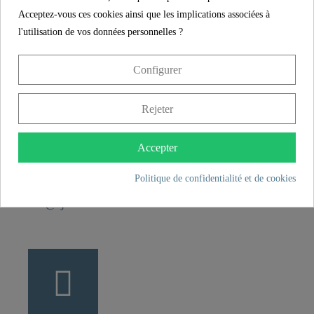
Longueur
5,2 cm
Acceptez-vous ces cookies ainsi que les implications associées à
l'utilisation de vos données personnelles ?
CONTACT
Configurer
Franz Joseph Schütte GmbH
Hullerweg 1
Rejeter
49134 Wallenhorst
Accepter
+49 5407 8707 0
Politique de confidentialité et de cookies
+49 5407 8707 777
info@fjschuette.com