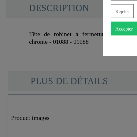
DESCRIPTION
Rejeter
Accepter
Tête de robinet à fermeture automatiq
chrome - 01088 - 01088
PLUS DE DÉTAILS
Couleur
Poids
Product images