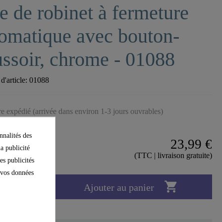
e de robinet à fermeture
omatique avec bouton-
ssoir, chrome - 01088
'article:
01088
tre expédié (arrivée dans environ 1-3 jours ouvrables)
nnalités des
23,99 €
la publicité
(TTC | livraison gratuite)
es publicités
e vos données

Ajouter au panier