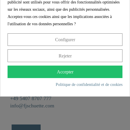
Poids
0,1 kg
publicité sont utilisés pour vous offrir des fonctionnalités optimisées
sur les réseaux sociaux, ainsi que des publicités personnalisées.
Hauteur
5,4 cm
Acceptez-vous ces cookies ainsi que les implications associées à
Longueur
11,7 cm
l'utilisation de vos données personnelles ?
Configurer
CONTACT
Rejeter
Franz Joseph Schütte GmbH
Hullerweg 1
49134 Wallenhorst
Accepter
Politique de confidentialité et de cookies
+49 5407 8707 0
+49 5407 8707 777
info@fjschuette.com