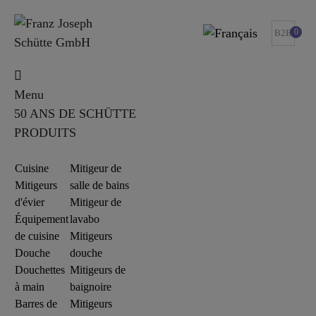
0
B2B
Menu
50 ANS DE SCHÜTTE
PRODUITS
Cuisine
Mitigeur de
Mitigeurs
salle de bains
d'évier
Mitigeur de
Équipement
lavabo
de cuisine
Mitigeurs
Douche
douche
Douchettes
Mitigeurs de
à main
baignoire
Barres de
Mitigeurs