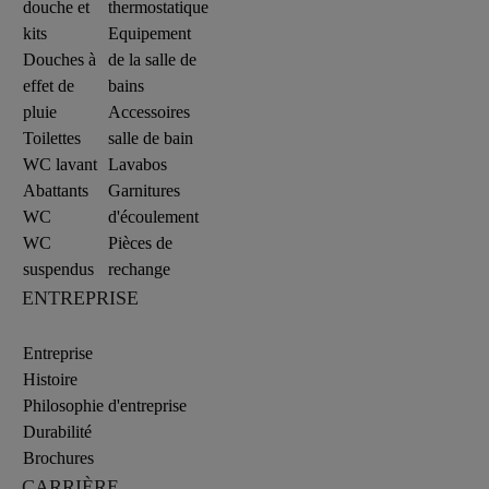
douche et
thermostatique
kits
Equipement
Douches à
de la salle de
effet de
bains
pluie
Accessoires
Toilettes
salle de bain
WC lavant
Lavabos
Abattants
Garnitures
WC
d'écoulement
WC
Pièces de
suspendus
rechange
ENTREPRISE
Entreprise
Histoire
Philosophie d'entreprise
Durabilité
Brochures
CARRIÈRE