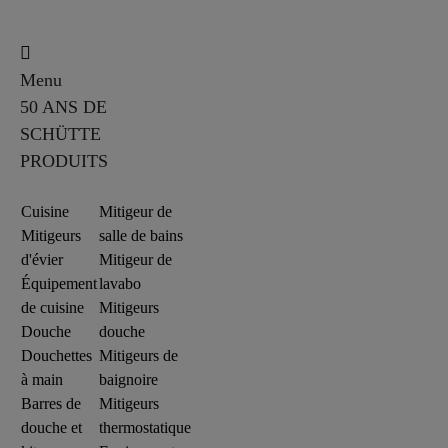
Menu
50 ANS DE
SCHÜTTE
PRODUITS
Cuisine
Mitigeur de
Mitigeurs
salle de bains
d'évier
Mitigeur de
Équipement
lavabo
de cuisine
Mitigeurs
Douche
douche
Douchettes
Mitigeurs de
à main
baignoire
Barres de
Mitigeurs
douche et
thermostatique