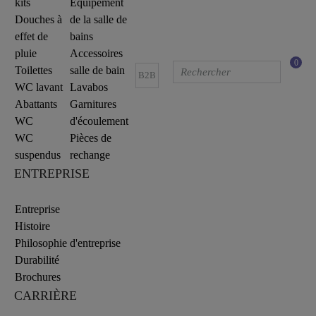
kits
Equipement
Douches à
de la salle de
effet de
bains
pluie
Accessoires
0
Toilettes
salle de bain
B2B
WC lavant
Lavabos
Abattants
Garnitures
WC
d'écoulement
WC
Pièces de
suspendus
rechange
ENTREPRISE
Entreprise
Histoire
Philosophie d'entreprise
Durabilité
Brochures
CARRIÈRE