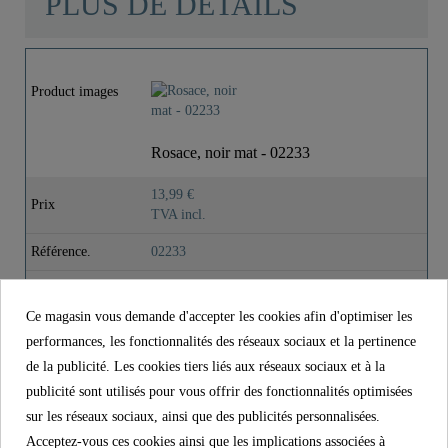
PLUS DE DÉTAILS
Matériau
Acier Inoxydable SUS
201
Product images
Couleur
Noir Mat
Rosace, noir mat - 02233
Poids
0,0 Kg
13,99 €
Prix
TVA incl.
Hauteur
2,1 Cm
Référence.
02233
Matériau
Acier inoxydable SUS 201
Ce magasin vous demande d'accepter les cookies afin d'optimiser les
Couleur
Noir Mat
performances, les fonctionnalités des réseaux sociaux et la pertinence
Poids
0,0 kg
de la publicité. Les cookies tiers liés aux réseaux sociaux et à la
publicité sont utilisés pour vous offrir des fonctionnalités optimisées
Hauteur
2,1 cm
sur les réseaux sociaux, ainsi que des publicités personnalisées.
Acceptez-vous ces cookies ainsi que les implications associées à