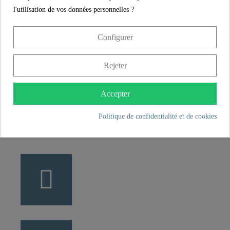
l'utilisation de vos données personnelles ?
CONTACT
Franz Joseph Schütte GmbH
Configurer
Hullerweg 1
49134 Wallenhorst
Rejeter
Accepter
+49 5407 8707 0
+49 5407 8707 777
Politique de confidentialité et de cookies
info@fjschuette.com