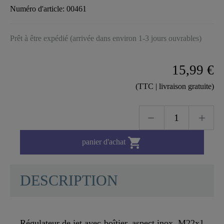
Numéro d'article:
00461
Prêt à être expédié (arrivée dans environ 1-3 jours ouvrables)
15,99 €
(TTC | livraison gratuite)

panier d'achat
DESCRIPTION
Régulateur de jet avec boîtier, aspect inox, M22x1