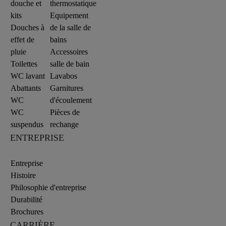
douche et
thermostatique
kits
Equipement
Douches à
de la salle de
effet de
bains
pluie
Accessoires
Toilettes
salle de bain
WC lavant
Lavabos
Abattants
Garnitures
WC
d'écoulement
WC
Pièces de
suspendus
rechange
ENTREPRISE
Entreprise
Histoire
Philosophie d'entreprise
Durabilité
Brochures
CARRIÈRE