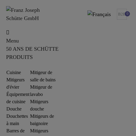
0
B2B
Menu
50 ANS DE SCHÜTTE
PRODUITS
Cuisine
Mitigeur de
Mitigeurs
salle de bains
d'évier
Mitigeur de
Équipement
lavabo
de cuisine
Mitigeurs
Douche
douche
Douchettes
Mitigeurs de
à main
baignoire
Barres de
Mitigeurs