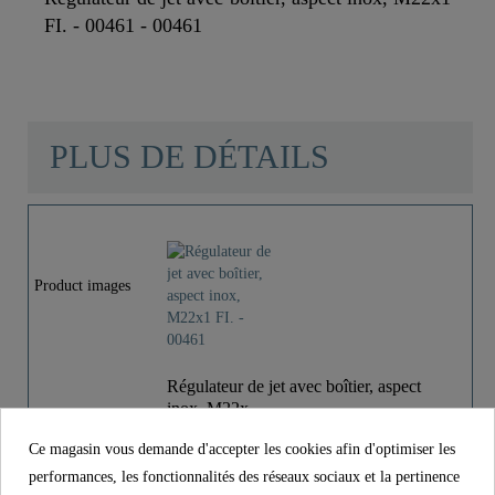
FI. - 00461 - 00461
SCHÜTTE
PLUS DE DÉTAILS
Matériau
Laiton
Product images
Couleur
Apparence Inox
Poids
0,0 Kg
Régulateur de jet avec boîtier, aspect
inox, M22x..
Ce magasin vous demande d'accepter les cookies afin d'optimiser les
15,99 €
Prix
performances, les fonctionnalités des réseaux sociaux et la pertinence
TVA incl.