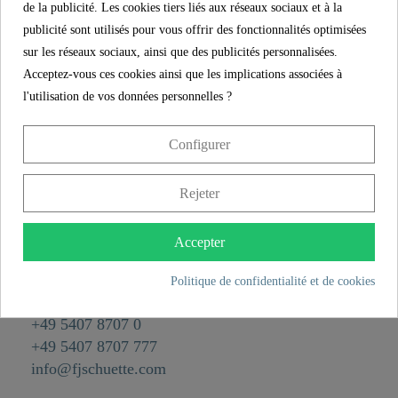
de la publicité. Les cookies tiers liés aux réseaux sociaux et à la
Référence.
00461
publicité sont utilisés pour vous offrir des fonctionnalités optimisées
Matériau
Laiton
sur les réseaux sociaux, ainsi que des publicités personnalisées.
Acceptez-vous ces cookies ainsi que les implications associées à
Couleur
Apparence Inox
l'utilisation de vos données personnelles ?
Poids
0,0 kg
Configurer
CONTACT
Rejeter
Franz Joseph Schütte GmbH
Hullerweg 1
Accepter
49134 Wallenhorst
Politique de confidentialité et de cookies
+49 5407 8707 0
+49 5407 8707 777
info@fjschuette.com