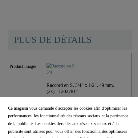
"
PLUS DE DÉTAILS
Matériau
Acier Inoxydable SUS
304
Product images
Poids
0,1 Kg
Raccord en S, 3/4" x 1/2", 49 mm,
(2x) - 1202781"
19,99 €
Prix
Ce magasin vous demande d'accepter les cookies afin d'optimiser les
TVA incl.
performances, les fonctionnalités des réseaux sociaux et la pertinence
Référence.
1202781
de la publicité. Les cookies tiers liés aux réseaux sociaux et à la
publicité sont utilisés pour vous offrir des fonctionnalités optimisées
Matériau
Acier inoxydable SUS 304