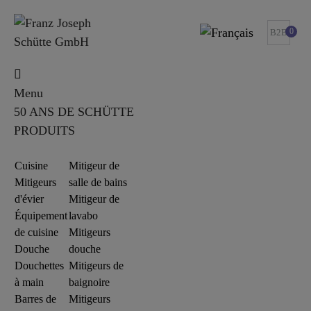
0
B2B
Menu
50 ANS DE SCHÜTTE
PRODUITS
Cuisine
Mitigeur de
Mitigeurs
salle de bains
d'évier
Mitigeur de
Équipement
lavabo
de cuisine
Mitigeurs
Douche
douche
Douchettes
Mitigeurs de
à main
baignoire
Barres de
Mitigeurs