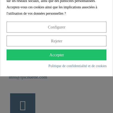
sur les réseaux sociaux, ainsi que des publicités personnalisées.
Poids
0,1 kg
Acceptez-vous ces cookies ainsi que les implications associées à
l'utilisation de vos données personnelles ?
CONTACT
Configurer
Franz Joseph Schütte GmbH
Hullerweg 1
Rejeter
49134 Wallenhorst
Accepter
+49 5407 8707 0
Politique de confidentialité et de cookies
+49 5407 8707 777
info@fjschuette.com