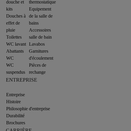
douche et
thermostatique
kits
Equipement
Douches à
de la salle de
effet de
bains
pluie
Accessoires
Toilettes
salle de bain
WC lavant
Lavabos
Abattants
Garnitures
WC
d'écoulement
WC
Pièces de
suspendus
rechange
ENTREPRISE
Entreprise
Histoire
Philosophie d'entreprise
Durabilité
Brochures
CARRIÈRE