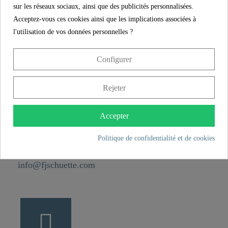
Hauteur
2,9 cm
sur les réseaux sociaux, ainsi que des publicités personnalisées.
Acceptez-vous ces cookies ainsi que les implications associées à
Longueur
5,4 cm
l'utilisation de vos données personnelles ?
CONTACT
Configurer
Franz Joseph Schütte GmbH
Rejeter
Hullerweg 1
49134 Wallenhorst
Accepter
Politique de confidentialité et de cookies
+49 5407 8707 0
+49 5407 8707 777
info@fjschuette.com