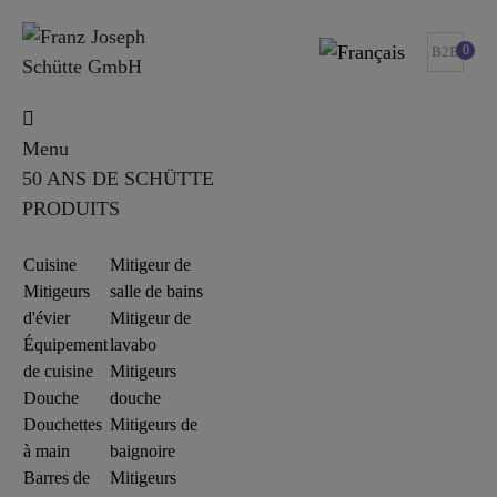
0
B2B
Menu
50 ANS DE SCHÜTTE
PRODUITS
Cuisine
Mitigeur de
Mitigeurs
salle de bains
d'évier
Mitigeur de
Équipement
lavabo
de cuisine
Mitigeurs
Douche
douche
Douchettes
Mitigeurs de
à main
baignoire
Barres de
Mitigeurs