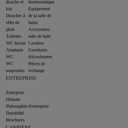
douche et
thermostatique
kits
Equipement
Douches à
de la salle de
effet de
bains
pluie
Accessoires
Toilettes
salle de bain
WC lavant
Lavabos
Abattants
Garnitures
WC
d'écoulement
WC
Pièces de
suspendus
rechange
ENTREPRISE
Entreprise
Histoire
Philosophie d'entreprise
Durabilité
Brochures
CARRIÈRE