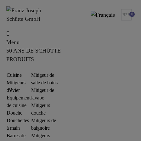
0
B2B
Menu
50 ANS DE SCHÜTTE
PRODUITS
Cuisine
Mitigeur de
Mitigeurs
salle de bains
d'évier
Mitigeur de
Équipement
lavabo
de cuisine
Mitigeurs
Douche
douche
Douchettes
Mitigeurs de
à main
baignoire
Barres de
Mitigeurs