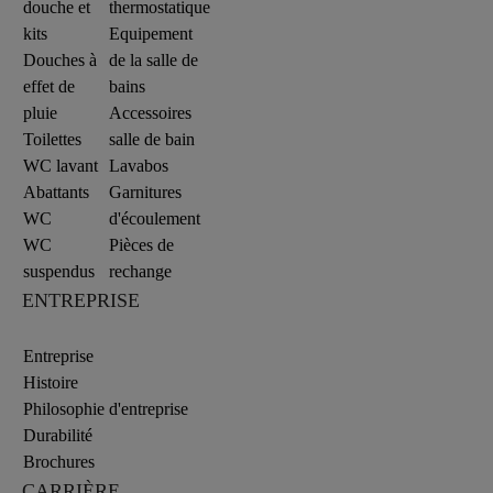
douche et
thermostatique
kits
Equipement
Douches à
de la salle de
effet de
bains
pluie
Accessoires
Toilettes
salle de bain
WC lavant
Lavabos
Abattants
Garnitures
WC
d'écoulement
WC
Pièces de
suspendus
rechange
ENTREPRISE
Entreprise
Histoire
Philosophie d'entreprise
Durabilité
Brochures
CARRIÈRE