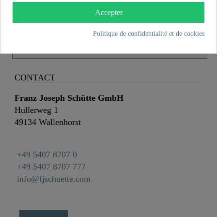
Matériau
Laiton UBA
Accepter
Couleur
Chromé
Politique de confidentialité et de cookies
Poids
0,0 kg
CONTACT
Franz Joseph Schütte GmbH
Hullerweg 1
49134 Wallenhorst
+49 5407 8707 0
+49 5407 8707 777
info@fjschuette.com