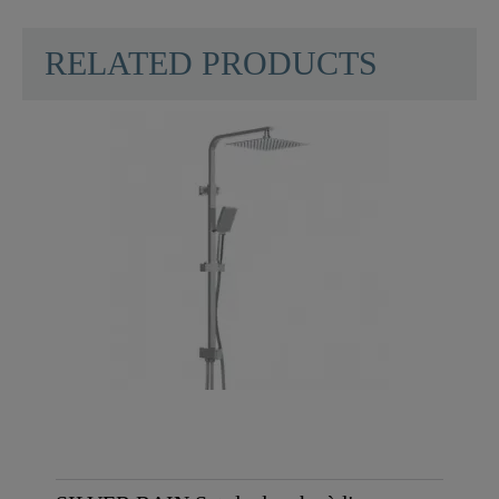
RELATED PRODUCTS
Matériau
Laiton UBA
Couleur
Chromé
Poids
0,0 Kg