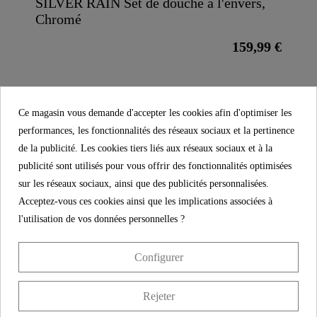
SILVER RAIN Set de douche à l'envers,
Chromé
159,99 €
PLUS DE DÉTAILS
Ce magasin vous demande d'accepter les cookies afin d'optimiser les
performances, les fonctionnalités des réseaux sociaux et la pertinence
de la publicité. Les cookies tiers liés aux réseaux sociaux et à la
publicité sont utilisés pour vous offrir des fonctionnalités optimisées
Product images
sur les réseaux sociaux, ainsi que des publicités personnalisées.
Acceptez-vous ces cookies ainsi que les implications associées à
l'utilisation de vos données personnelles ?
Inverseur rotatif, chrome - 00462
Configurer
17,99 €
Prix
TVA incl.
Rejeter
Référence.
00462