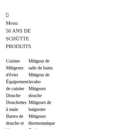
Menu
50 ANS DE
SCHÜTTE
PRODUITS
Cuisine
Mitigeur de
Mitigeurs
salle de bains
d'évier
Mitigeur de
Équipement
lavabo
de cuisine
Mitigeurs
Douche
douche
Douchettes
Mitigeurs de
à main
baignoire
Barres de
Mitigeurs
douche et
thermostatique