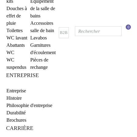
kits
Equipement
Douches à
de la salle de
effet de
bains
pluie
Accessoires
0
Toilettes
salle de bain
B2B
WC lavant
Lavabos
Abattants
Garnitures
WC
d'écoulement
WC
Pièces de
suspendus
rechange
ENTREPRISE
Entreprise
Histoire
Philosophie d'entreprise
Durabilité
Brochures
CARRIÈRE