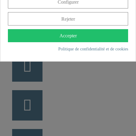
Configurer
+49 5407 8707 0
Rejeter
+49 5407 8707 777
info@fjschuette.com
Accepter
Politique de confidentialité et de cookies