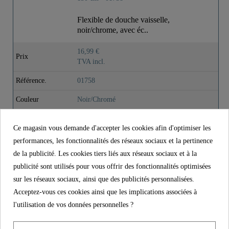
Flexible de douche vaisselle,
noir/chrome, avec éc..
16,99 €
Prix
TVA incl.
Référence.
01758
Couleur
Noir/Chromé
Poids
0,0 kg
Ce magasin vous demande d'accepter les cookies afin d'optimiser les
Longueur
150,0 cm
performances, les fonctionnalités des réseaux sociaux et la pertinence
de la publicité. Les cookies tiers liés aux réseaux sociaux et à la
publicité sont utilisés pour vous offrir des fonctionnalités optimisées
CONTACT
sur les réseaux sociaux, ainsi que des publicités personnalisées.
Acceptez-vous ces cookies ainsi que les implications associées à
Franz Joseph Schütte GmbH
l'utilisation de vos données personnelles ?
Hullerweg 1
49134 Wallenhorst