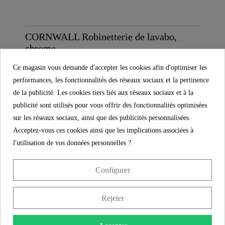
CORNWALL Robinetterie de lavabo,
chrome
114,99 €
Ce magasin vous demande d'accepter les cookies afin d'optimiser les
performances, les fonctionnalités des réseaux sociaux et la pertinence
de la publicité. Les cookies tiers liés aux réseaux sociaux et à la
publicité sont utilisés pour vous offrir des fonctionnalités optimisées
sur les réseaux sociaux, ainsi que des publicités personnalisées.
Acceptez-vous ces cookies ainsi que les implications associées à
l'utilisation de vos données personnelles ?
Configurer
ELEPHANT Robinetterie de lavabo,
Rejeter
chrome
99,99 €