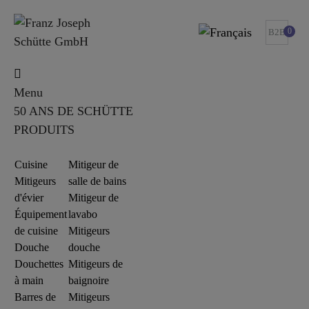
0
B2B
Menu
50 ANS DE SCHÜTTE
PRODUITS
Cuisine
Mitigeur de
Mitigeurs
salle de bains
d'évier
Mitigeur de
Équipement
lavabo
de cuisine
Mitigeurs
Douche
douche
Douchettes
Mitigeurs de
à main
baignoire
Barres de
Mitigeurs