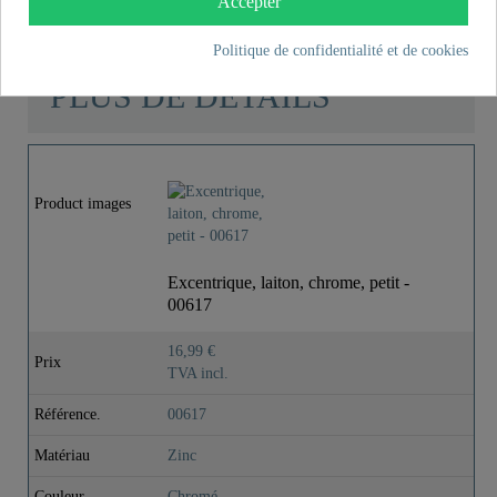
Accepter
Politique de confidentialité et de cookies
PLUS DE DÉTAILS
Product images
Excentrique, laiton, chrome, petit -
00617
16,99 €
Prix
TVA incl.
Référence.
00617
Matériau
Zinc
Couleur
Chromé