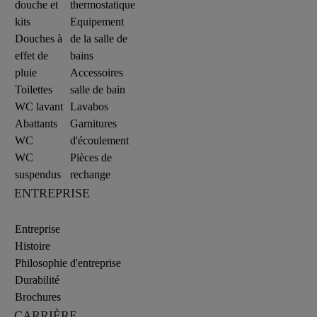
douche et
thermostatique
kits
Equipement
Douches à
de la salle de
effet de
bains
pluie
Accessoires
Toilettes
salle de bain
WC lavant
Lavabos
Abattants
Garnitures
WC
d'écoulement
WC
Pièces de
suspendus
rechange
ENTREPRISE
Entreprise
Histoire
Philosophie d'entreprise
Durabilité
Brochures
CARRIÈRE