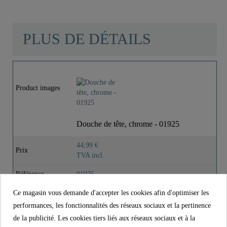
PLUS DE DÉTAILS
Matériau
ABS (extérieur) /
POM (intérieur)
Product images
Couleur
Chromé
Douche de tête, chrome - 01925
Poids
0,0 Kg
44,99 €
Prix
TVA incl.
Largeur
19,0 Cm
Référence.
01925
Longueur
22,0 Cm
Ce magasin vous demande d'accepter les cookies afin d'optimiser les
Matériau
ABS (extérieur) / POM (intérieur)
performances, les fonctionnalités des réseaux sociaux et la pertinence
Couleur
Chromé
de la publicité. Les cookies tiers liés aux réseaux sociaux et à la