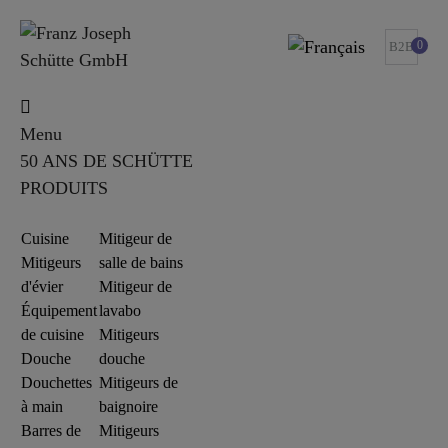
0
B2B
Menu
50 ANS DE SCHÜTTE
PRODUITS
Cuisine
Mitigeur de
Mitigeurs
salle de bains
d'évier
Mitigeur de
Équipement
lavabo
de cuisine
Mitigeurs
Douche
douche
Douchettes
Mitigeurs de
à main
baignoire
Barres de
Mitigeurs