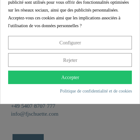
Poids
0,0 kg
publicité sont utilisés pour vous offrir des fonctionnalités optimisées
sur les réseaux sociaux, ainsi que des publicités personnalisées.
Largeur
19,0 cm
Acceptez-vous ces cookies ainsi que les implications associées à
Longueur
22,0 cm
l'utilisation de vos données personnelles ?
Configurer
CONTACT
Rejeter
Franz Joseph Schütte GmbH
Hullerweg 1
49134 Wallenhorst
Accepter
Politique de confidentialité et de cookies
+49 5407 8707 0
+49 5407 8707 777
info@fjschuette.com