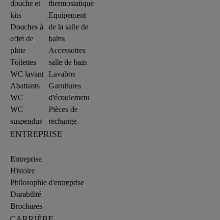
douche et
thermostatique
kits
Equipement
Douches à
de la salle de
effet de
bains
pluie
Accessoires
Toilettes
salle de bain
WC lavant
Lavabos
Abattants
Garnitures
WC
d'écoulement
WC
Pièces de
suspendus
rechange
ENTREPRISE
Entreprise
Histoire
Philosophie d'entreprise
Durabilité
Brochures
CARRIÈRE