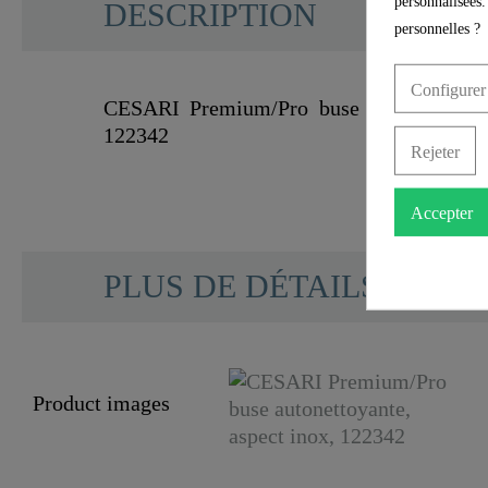
personnalisées.
DESCRIPTION
personnelles ?
Configurer
CESARI Premium/Pro buse autonettoyant
122342
Rejeter
Accepter
SCHÜTTE
PLUS DE DÉTAILS
Matériau
Product images
Couleur
Poids