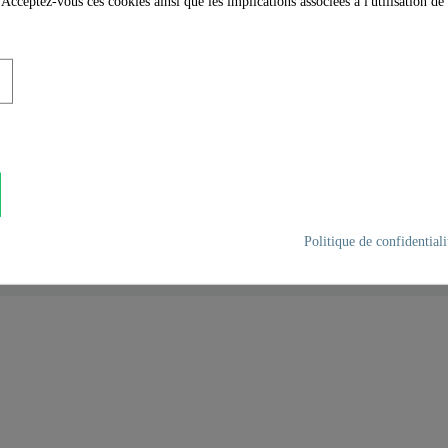
 Acceptez-vous ces cookies ainsi que les implications associées à l'utilisation d
e, aspect inox, 122342 -
Politique de confidentiali
Plastique
Apparence Inox
0,0 Kg