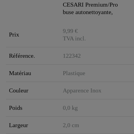
CESARI Premium/Pro
buse autonettoyante,
Largeur
aspect inox..
Hauteur
9,99 €
Prix
TVA incl.
Longueur
Référence.
122342
Matériau
Plastique
Couleur
Apparence Inox
Poids
0,0 kg
Largeur
2,0 cm