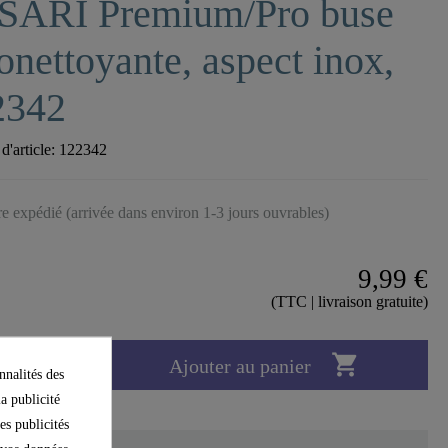
SARI Premium/Pro buse
onettoyante, aspect inox,
2342
'article:
122342
tre expédié (arrivée dans environ 1-3 jours ouvrables)
9,99 €
(TTC | livraison gratuite)

Ajouter au panier
nnalités des
la publicité
es publicités