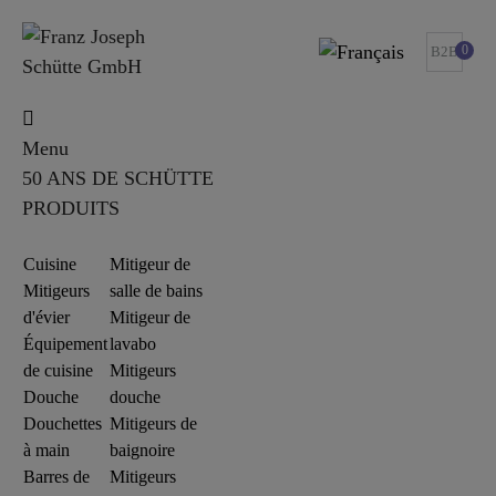
0
B2B
Menu
50 ANS DE SCHÜTTE
PRODUITS
Cuisine
Mitigeur de
Mitigeurs
salle de bains
d'évier
Mitigeur de
Équipement
lavabo
de cuisine
Mitigeurs
Douche
douche
Douchettes
Mitigeurs de
à main
baignoire
Barres de
Mitigeurs