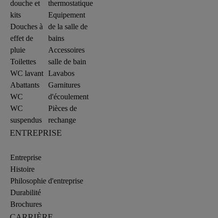
douche et
thermostatique
kits
Equipement
Douches à
de la salle de
effet de
bains
pluie
Accessoires
Toilettes
salle de bain
WC lavant
Lavabos
Abattants
Garnitures
WC
d'écoulement
WC
Pièces de
suspendus
rechange
ENTREPRISE
Entreprise
Histoire
Philosophie d'entreprise
Durabilité
Brochures
CARRIÈRE