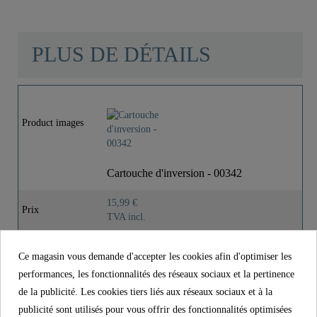
PLUS DE DÉTAILS
Matériau
Kunststoff Mit
Messingeinsatz
Product images
Couleur
Bleu
Cartouche d'inversion - 00342
Poids
0,0 Kg
15,99 €
Prix
TVA incl.
Longueur
8,8 Cm
Référence.
00342
Ce magasin vous demande d'accepter les cookies afin d'optimiser les
Matériau
Kunststoff mit Messingeinsatz
performances, les fonctionnalités des réseaux sociaux et la pertinence
de la publicité. Les cookies tiers liés aux réseaux sociaux et à la
Couleur
Bleu
publicité sont utilisés pour vous offrir des fonctionnalités optimisées