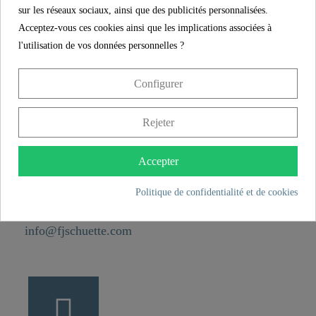
Poids
0,0 kg
sur les réseaux sociaux, ainsi que des publicités personnalisées.
Acceptez-vous ces cookies ainsi que les implications associées à
Longueur
8,8 cm
l'utilisation de vos données personnelles ?
CONTACT
Configurer
Franz Joseph Schütte GmbH
Rejeter
Hullerweg 1
49134 Wallenhorst
Accepter
Politique de confidentialité et de cookies
+49 5407 8707 0
+49 5407 8707 777
info@fjschuette.com