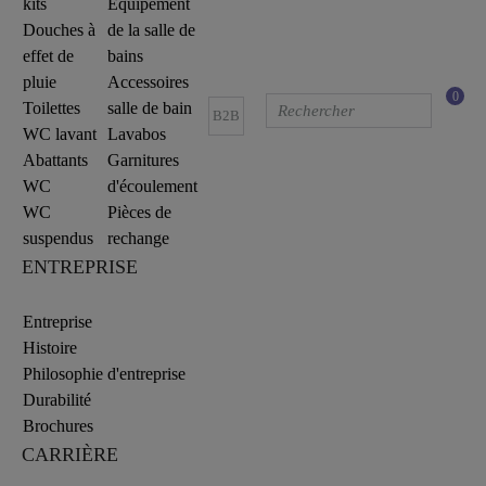
kits
Equipement
Douches à
de la salle de
effet de
bains
pluie
Accessoires
0
Toilettes
salle de bain
B2B
WC lavant
Lavabos
Abattants
Garnitures
WC
d'écoulement
WC
Pièces de
suspendus
rechange
ENTREPRISE
Entreprise
Histoire
Philosophie d'entreprise
Durabilité
Brochures
CARRIÈRE