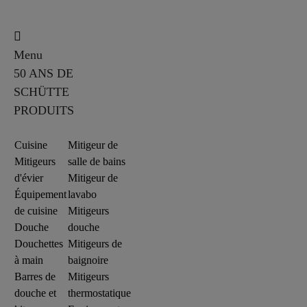
Menu
50 ANS DE
SCHÜTTE
PRODUITS
Cuisine
Mitigeur de
Mitigeurs
salle de bains
d'évier
Mitigeur de
Équipement
lavabo
de cuisine
Mitigeurs
Douche
douche
Douchettes
Mitigeurs de
à main
baignoire
Barres de
Mitigeurs
douche et
thermostatique