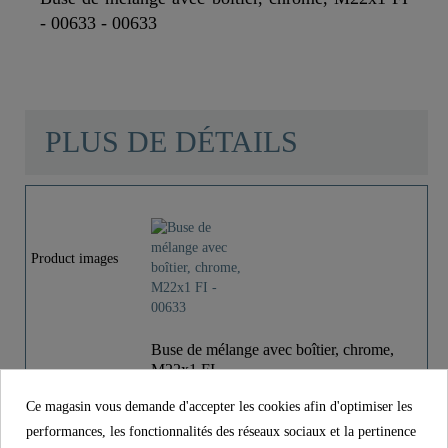
- 00633 - 00633
PLUS DE DÉTAILS
Matériau
Laiton
Couleur
Chromé
Product images
Poids
0,0 Kg
Buse de mélange avec boîtier, chrome,
M22x1 FI - ..
Ce magasin vous demande d'accepter les cookies afin d'optimiser les
15,99 €
Prix
performances, les fonctionnalités des réseaux sociaux et la pertinence
TVA incl.