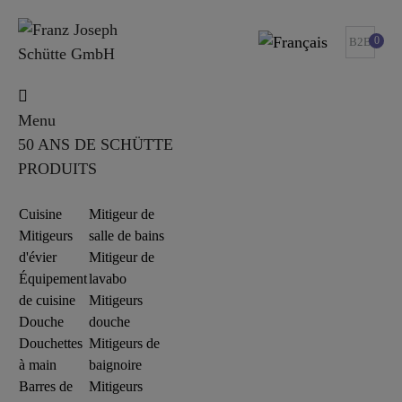
0
B2B
Menu
50 ANS DE SCHÜTTE
PRODUITS
Cuisine
Mitigeur de
Mitigeurs
salle de bains
d'évier
Mitigeur de
Équipement
lavabo
de cuisine
Mitigeurs
Douche
douche
Douchettes
Mitigeurs de
à main
baignoire
Barres de
Mitigeurs