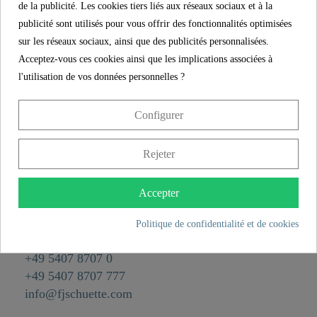
de la publicité. Les cookies tiers liés aux réseaux sociaux et à la
Référence.
00633
publicité sont utilisés pour vous offrir des fonctionnalités optimisées
Matériau
Laiton
sur les réseaux sociaux, ainsi que des publicités personnalisées.
Acceptez-vous ces cookies ainsi que les implications associées à
Couleur
Chromé
l'utilisation de vos données personnelles ?
Poids
0,0 kg
Configurer
CONTACT
Rejeter
Franz Joseph Schütte GmbH
Hullerweg 1
Accepter
49134 Wallenhorst
Politique de confidentialité et de cookies
+49 5407 8707 0
+49 5407 8707 777
info@fjschuette.com