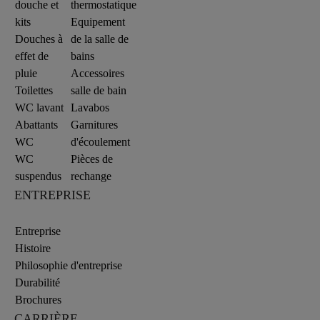
douche et
thermostatique
kits
Equipement
Douches à
de la salle de
effet de
bains
pluie
Accessoires
Toilettes
salle de bain
WC lavant
Lavabos
Abattants
Garnitures
WC
d'écoulement
WC
Pièces de
suspendus
rechange
ENTREPRISE
Entreprise
Histoire
Philosophie d'entreprise
Durabilité
Brochures
CARRIÈRE