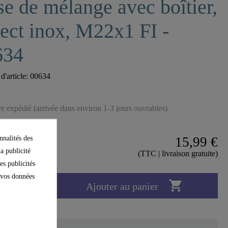
e de mélange avec boîtier,
ect inox, M22x1 FI -
634
'article:
00634
tre expédié (arrivée dans environ 1-3 jours ouvrables)
nnalités des
15,99 €
la publicité
(TTC | livraison gratuite)
es publicités
e vos données

Ajouter au panier