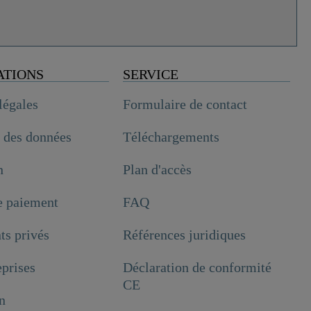
ATIONS
SERVICE
légales
Formulaire de contact
n des données
Téléchargements
n
Plan d'accès
e paiement
FAQ
ts privés
Références juridiques
prises
Déclaration de conformité
CE
n