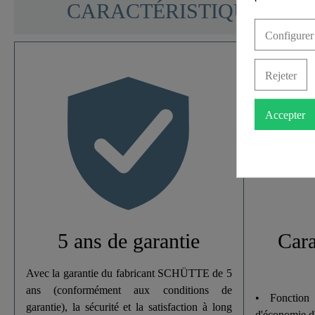
CARACTÉRISTIQUES
Configurer
Rejeter
Matériau
Accepter
Couleur
Poids
Largeur
Hauteur
5 ans de garantie
Cara
Avec la garantie du fabricant SCHÜTTE de 5
ans (conformément aux conditions de
• Fonction
garantie), la sécurité et la satisfaction à long
d'économie d