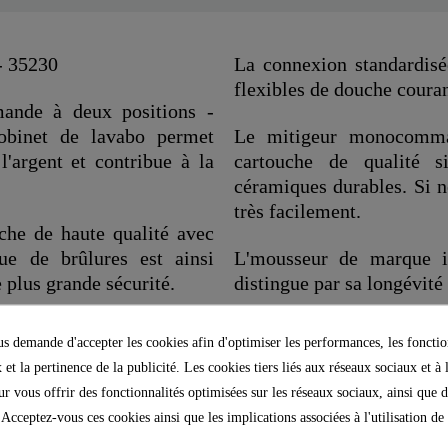
- 35230
La connexion standardis
flexibles de douche couran
mande à deux positions -
robinet de lavabo permet
Le mitigeur monocomma
l'argent et contribue à la
cartouche de qualité 
céramiques durables. Si n
très facilement.
che de haute qualité avec
que de brûlures est ainsi
L'mousseur de marque in
 plus grande sécurité.
distingue par sa longévité 
bec surplombe le lavabo,
"
 demande d'accepter les cookies afin d'optimiser les performances, les fonctio
geur, est de 180 mm.
 et la pertinence de la publicité. Les cookies tiers liés aux réseaux sociaux et à 
our vous offrir des fonctionnalités optimisées sur les réseaux sociaux, ainsi que d
 Acceptez-vous ces cookies ainsi que les implications associées à l'utilisation d