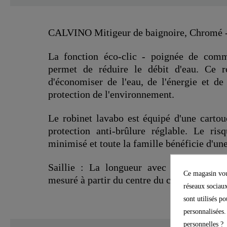
CALVINO Mitigeur de baignoire, Chromé 
La fonction éco-clic - poignée de com
permet de réduire le débit d'eau. Ce 
d'économiser de l'eau, de l'énergie et de 
protection de l'environnement.
Le robinet lavabo est équipé d'une cartou
protection anti-brûlure réglable. Le ris
minimisé et toute la famille bénéficie d'une
Saillie : La longueur avec laquelle le 
Ce magasin vous
mesuré à partir du centre du corps du miti
réseaux sociaux
sont utilisés p
personnalisées.
SCHÜTTE
personnelles ?