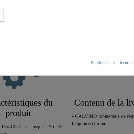
Laiton UBA
Chromé
Politique de confidentiali
1,4 Kg
18,0 Cm
12,0 Cm
ctéristiques du
Contenu de la li
produit
• CALVINO robinetterie de rem
baignoire, chrome
 Eco-Click - jusqu'à 50 %
'eau