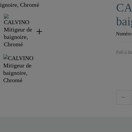
CA
bai
Numéro d
Prêt à ê