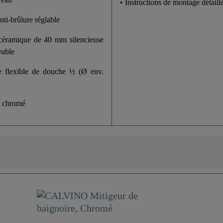
• Instructions de montage détaill
nti-brûlure réglable
céramique de 40 mm silencieuse
eable
e flexible de douche ½ (Ø env.
t chromé