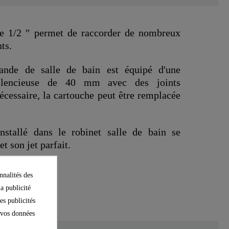
ée 1/2 " permet de raccorder de nombreux
ts.
nde de salle de bain est équipé d'une
silencieuse de 40 mm avec des joints
écessaire, la cartouche peut être remplacée
stallé dans le robinet salle de bain se
et son jet parfait.
nnalités des
la publicité
es publicités
e vos données