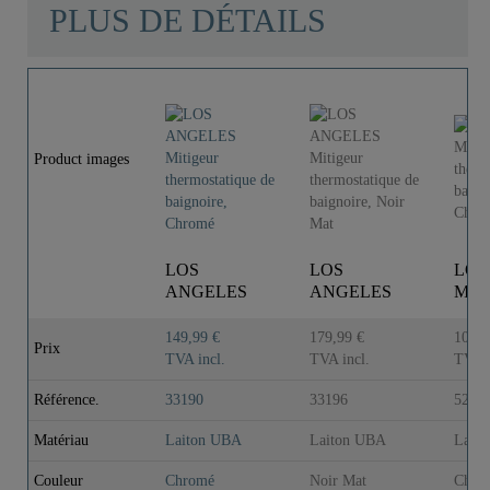
PLUS DE DÉTAILS
Product images
LOS
LOS
LO
ANGELES
ANGELES
Miti
Mitigeur
Mitigeur
therm
thermostatique
thermostatique
de ba
149,99 €
179,99 €
109,9
Prix
de baignoire,
de baignoire,
Chr
TVA incl.
TVA incl.
TVA i
C..
N..
Référence.
33190
33196
5247
Matériau
Laiton UBA
Laiton UBA
Lait
Couleur
Chromé
Noir Mat
Chro