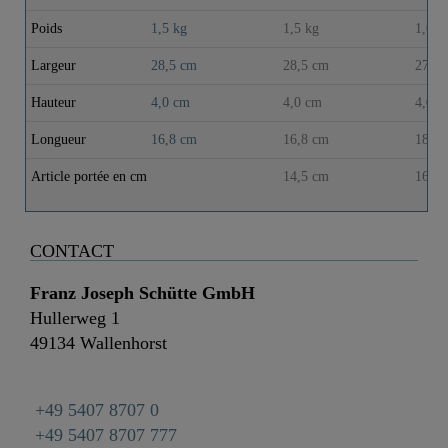
Poids
1,5 kg
1,5 kg
1,6 k
Largeur
28,5 cm
28,5 cm
27,5 
Hauteur
4,0 cm
4,0 cm
4,0 c
Longueur
16,8 cm
16,8 cm
18,0 
Article portée en cm
14,5 cm
16,5 
CONTACT
Franz Joseph Schütte GmbH
Hullerweg 1
49134 Wallenhorst
+49 5407 8707 0
+49 5407 8707 777