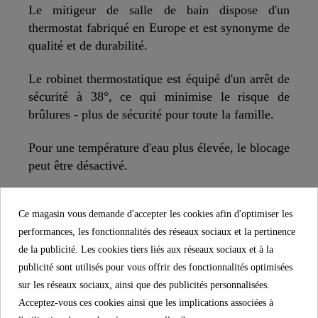
Le mitigeur de salle de bain dispose d'un
thermostat fabriqué en Europe et est synonyme de
qualité et de durabilité.
Le robinet thermostatique est équipé d'un arrêt de
sécurité à 38°, ce qui minimise le risque de
brûlures - plus de sécurité pour toute la famille.
Pour une température d'eau plus élevée, le blocage
peut être désactivé.
Saillie : La longueur avec laquelle le bec
Ce magasin vous demande d'accepter les cookies afin d'optimiser les
surplombe le lavabo, mesuré à partir du centre du
performances, les fonctionnalités des réseaux sociaux et la pertinence
corps du mitigeur, est de 165 mm.
de la publicité. Les cookies tiers liés aux réseaux sociaux et à la
La connexion standardisée 1/2 " permet de
publicité sont utilisés pour vous offrir des fonctionnalités optimisées
raccorder de nombreux flexibles de douche
sur les réseaux sociaux, ainsi que des publicités personnalisées.
courants.
Acceptez-vous ces cookies ainsi que les implications associées à