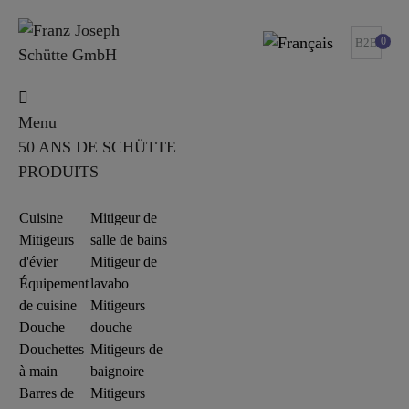
0
B2B
Menu
50 ANS DE SCHÜTTE
PRODUITS
Cuisine
Mitigeur de
Mitigeurs
salle de bains
d'évier
Mitigeur de
Équipement
lavabo
de cuisine
Mitigeurs
Douche
douche
Douchettes
Mitigeurs de
à main
baignoire
Barres de
Mitigeurs