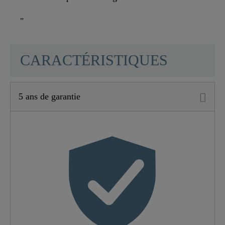
"
SCHÜTTE
CARACTÉRISTIQUES
5 ans de garantie
Matériau
Laiton UBA
Couleur
Chromé
Poids
1,5 Kg
Largeur
28,5 Cm
Hauteur
4,0 Cm