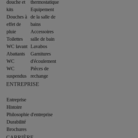
douche et
thermostatique
kits
Equipement
Douches à
de la salle de
effet de
bains
pluie
Accessoires
Toilettes
salle de bain
WC lavant
Lavabos
Abattants
Garnitures
WC
d'écoulement
WC
Pièces de
suspendus
rechange
ENTREPRISE
Entreprise
Histoire
Philosophie d'entreprise
Durabilité
Brochures
CARRIÈRE