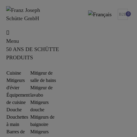
0
B2B
Menu
50 ANS DE SCHÜTTE
PRODUITS
Cuisine
Mitigeur de
Mitigeurs
salle de bains
d'évier
Mitigeur de
Équipement
lavabo
de cuisine
Mitigeurs
Douche
douche
Douchettes
Mitigeurs de
à main
baignoire
Barres de
Mitigeurs