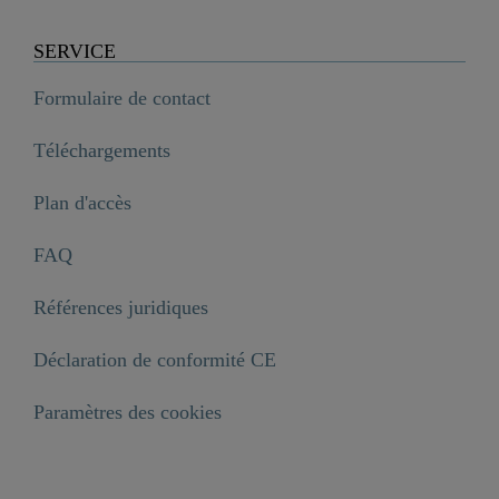
SERVICE
Formulaire de contact
Téléchargements
Plan d'accès
FAQ
Références juridiques
Déclaration de conformité CE
NEW YORK Robinetterie de lavabo, noir mat

Paramètres des cookies
169,99 €