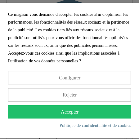
Ce magasin vous demande d'accepter les cookies afin d'optimiser les
Type De Connexion
Haute Pression
performances, les fonctionnalités des réseaux sociaux et la pertinence
de la publicité. Les cookies tiers liés aux réseaux sociaux et à la
Poids
1,3 Kg
publicité sont utilisés pour vous offrir des fonctionnalités optimisées
sur les réseaux sociaux, ainsi que des publicités personnalisées.
Largeur
4,8 Cm
Acceptez-vous ces cookies ainsi que les implications associées à
l'utilisation de vos données personnelles ?
Hauteur
20,0 Cm
5 ans de garantie
Configurer
Longueur
17,0 Cm
Avec la garantie du fabricant SCHÜTTE de 5 ans
Rejeter
(conformément aux conditions de garantie), la sécurité et la
satisfaction à long terme sont assurées. Cette promesse
contraignante souligne l'engagement pour la confiance et la
Accepter
qualité à chaque achat.
Politique de confidentialité et de cookies
Caractéristiques du produit