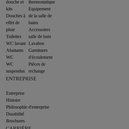
douche et
thermostatique
kits
Equipement
Douches à
de la salle de
effet de
bains
pluie
Accessoires
Toilettes
salle de bain
WC lavant
Lavabos
Abattants
Garnitures
WC
d'écoulement
WC
Pièces de
suspendus
rechange
ENTREPRISE
Entreprise
Histoire
Philosophie d'entreprise
Durabilité
Brochures
CARRIÈRE