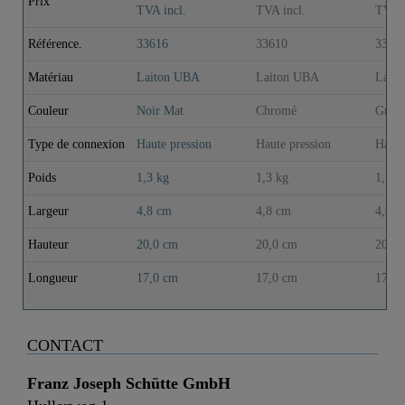
Prix
TVA incl.
TVA incl.
TVA i
Référence.
33616
33610
3361
Matériau
Laiton UBA
Laiton UBA
Lait
Couleur
Noir Mat
Chromé
Graph
Type de connexion
Haute pression
Haute pression
Haute
Poids
1,3 kg
1,3 kg
1,2 k
Largeur
4,8 cm
4,8 cm
4,8 c
Hauteur
20,0 cm
20,0 cm
20,0 
Longueur
17,0 cm
17,0 cm
17,0 
CONTACT
Franz Joseph Schütte GmbH