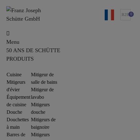
0
B2B
Menu
50 ANS DE SCHÜTTE
PRODUITS
Cuisine
Mitigeur de
Mitigeurs
salle de bains
d'évier
Mitigeur de
Équipement
lavabo
de cuisine
Mitigeurs
Douche
douche
Douchettes
Mitigeurs de
à main
baignoire
Barres de
Mitigeurs