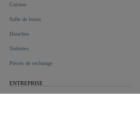
Cuisine
Salle de bains
Douches
Toilettes
Pièces de rechange
ENTREPRISE
Entreprise
Histoire
Carrière