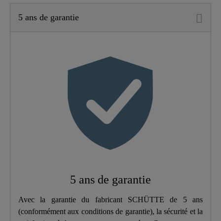
5 ans de garantie
Matériau
Laiton UBA
Couleur
Chromé
Type De Connexion
Haute Pression
Poids
1,4 Kg
Largeur
4,8 Cm
Hauteur
15,0 Cm
5 ans de garantie
Longueur
15,0 Cm
Avec la garantie du fabricant SCHÜTTE de 5 ans
(conformément aux conditions de garantie), la sécurité et la