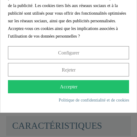
de la publicité. Les cookies tiers liés aux réseaux sociaux et à la
La livraison comprend un jeu de montage complet
publicité sont utilisés pour vous offrir des fonctionnalités optimisées
et des instructions de montage illustrées en
sur les réseaux sociaux, ainsi que des publicités personnalisées.
plusieurs langues. Les flexibles de raccordement
Acceptez-vous ces cookies ainsi que les implications associées à
(500 mm) à la fourniture en eau domestique sont
l'utilisation de vos données personnelles ?
résistants à la corrosion, flexibles et faciles à
installer.
Configurer
Le robinet séduit par sa facilité de montage. Le
Rejeter
raccord central fourni est pratique, intuitif et peut
être mis en œuvre rapidement sans connaissances
Accepter
techniques.
Politique de confidentialité et de cookies
"
SCHÜTTE
CARACTÉRISTIQUES