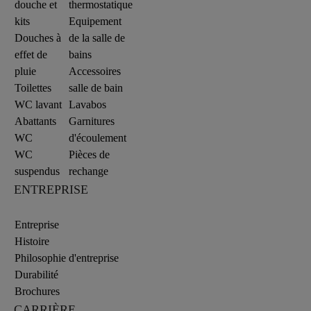
douche et
thermostatique
kits
Equipement
Douches à
de la salle de
effet de
bains
pluie
Accessoires
Toilettes
salle de bain
WC lavant
Lavabos
Abattants
Garnitures
WC
d'écoulement
WC
Pièces de
suspendus
rechange
ENTREPRISE
Entreprise
Histoire
Philosophie d'entreprise
Durabilité
Brochures
CARRIÈRE