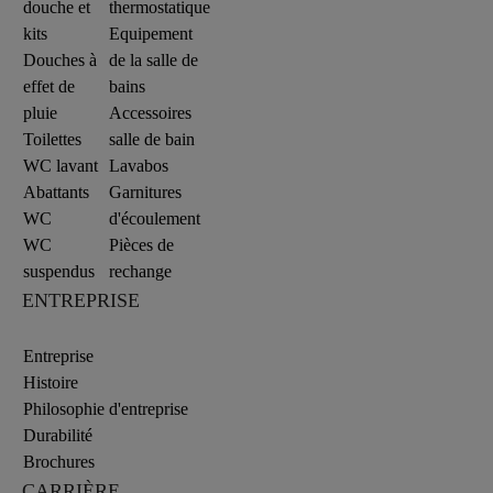
douche et
thermostatique
kits
Equipement
Douches à
de la salle de
effet de
bains
pluie
Accessoires
Toilettes
salle de bain
WC lavant
Lavabos
Abattants
Garnitures
WC
d'écoulement
WC
Pièces de
suspendus
rechange
ENTREPRISE
Entreprise
Histoire
Philosophie d'entreprise
Durabilité
Brochures
CARRIÈRE