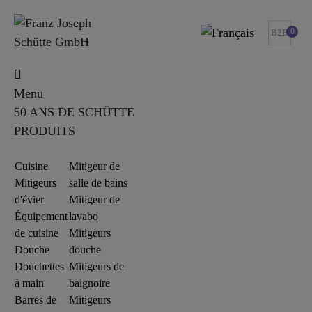
0
B2B
Menu
50 ANS DE SCHÜTTE
PRODUITS
Cuisine
Mitigeur de
Mitigeurs
salle de bains
d'évier
Mitigeur de
Équipement
lavabo
de cuisine
Mitigeurs
Douche
douche
Douchettes
Mitigeurs de
à main
baignoire
Barres de
Mitigeurs