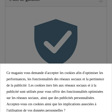
Matériau
Laiton UBA
Couleur
Chromé
Type De Connexion
Haute Pression
Poids
1,5 Kg
Largeur
5,7 Cm
Ce magasin vous demande d'accepter les cookies afin d'optimiser les
Hauteur
15,0 Cm
performances, les fonctionnalités des réseaux sociaux et la pertinence
5 ans de garantie
de la publicité. Les cookies tiers liés aux réseaux sociaux et à la
Longueur
16,5 Cm
Avec la garantie du fabricant SCHÜTTE de 5 ans
publicité sont utilisés pour vous offrir des fonctionnalités optimisées
(conformément aux conditions de garantie), la sécurité et la
sur les réseaux sociaux, ainsi que des publicités personnalisées.
satisfaction à long terme sont assurées. Cette promesse
Acceptez-vous ces cookies ainsi que les implications associées à
contraignante souligne l'engagement pour la confiance et la
l'utilisation de vos données personnelles ?