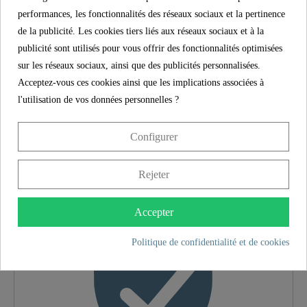
(500 mm) à la fourniture en eau domestique sont
performances, les fonctionnalités des réseaux sociaux et la pertinence
résistants à la corrosion, flexibles et faciles à
de la publicité. Les cookies tiers liés aux réseaux sociaux et à la
installer.
publicité sont utilisés pour vous offrir des fonctionnalités optimisées
sur les réseaux sociaux, ainsi que des publicités personnalisées.
"
Acceptez-vous ces cookies ainsi que les implications associées à
l'utilisation de vos données personnelles ?
SCHÜTTE
CARACTÉRISTIQUES
Configurer
5 ans de garantie
Rejeter
Matériau
Laiton UBA
Accepter
Couleur
Chromé
Politique de confidentialité et de cookies
Type De Connexion
Basse Pression
Poids
1,5 Kg