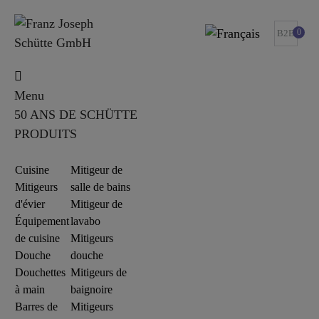
0
B2B
Menu
50 ANS DE SCHÜTTE
PRODUITS
Cuisine
Mitigeur de
Mitigeurs
salle de bains
d'évier
Mitigeur de
Équipement
lavabo
de cuisine
Mitigeurs
Douche
douche
Douchettes
Mitigeurs de
à main
baignoire
Barres de
Mitigeurs