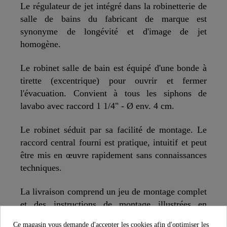
Le régulateur de jet intégré dans la robinetterie de
salle de bains du fabricant de marque est
synonyme de longévité et d'image de jet
homogène.
Le robinet salle de bain est équipé d'une bonde à
tirette (excentrique) pour ouvrir et fermer
l'évacuation. Convient à tous les siphons de
lavabo avec raccord 1 1/4" - Ø env. 4 cm.
Le robinet séduit par sa facilité de montage. Le
raccord central fourni est pratique, intuitif et peut
être mis en œuvre rapidement sans connaissances
techniques.
La livraison comprend un jeu de montage complet
et des instructions de montage illustrées en
plusieurs langues. Les flexibles de raccordement
Ce magasin vous demande d'accepter les cookies afin d'optimiser les