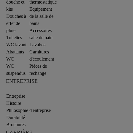
douche et
thermostatique
kits
Equipement
Douches à
de la salle de
effet de
bains
pluie
Accessoires
Toilettes
salle de bain
WC lavant
Lavabos
Abattants
Garnitures
WC
d'écoulement
WC
Pièces de
suspendus
rechange
ENTREPRISE
Entreprise
Histoire
Philosophie d'entreprise
Durabilité
Brochures
CARRIÈRE