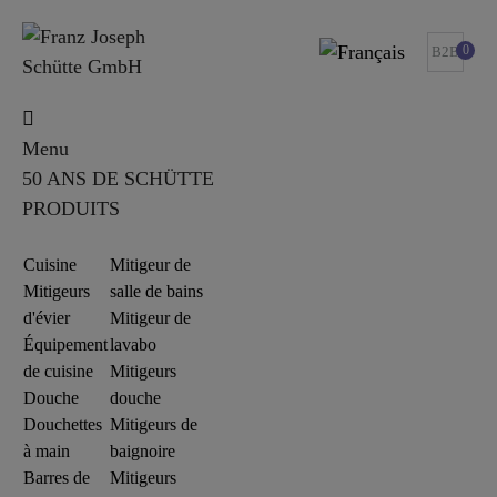
0
B2B
Menu
50 ANS DE SCHÜTTE
PRODUITS
Cuisine
Mitigeur de
Mitigeurs
salle de bains
d'évier
Mitigeur de
Équipement
lavabo
de cuisine
Mitigeurs
Douche
douche
Douchettes
Mitigeurs de
à main
baignoire
Barres de
Mitigeurs