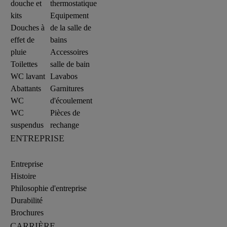
douche et
thermostatique
kits
Equipement
Douches à
de la salle de
effet de
bains
pluie
Accessoires
Toilettes
salle de bain
WC lavant
Lavabos
Abattants
Garnitures
WC
d'écoulement
WC
Pièces de
suspendus
rechange
ENTREPRISE
Entreprise
Histoire
Philosophie d'entreprise
Durabilité
Brochures
CARRIÈRE