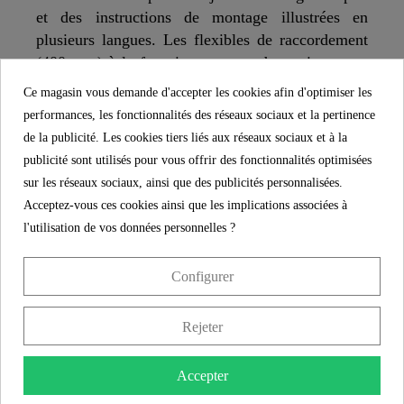
et des instructions de montage illustrées en
plusieurs langues. Les flexibles de raccordement
(400 mm) à la fourniture en eau domestique sont
résistants à la corrosion, flexibles et faciles à
Ce magasin vous demande d'accepter les cookies afin d'optimiser les
installer.
performances, les fonctionnalités des réseaux sociaux et la pertinence
de la publicité. Les cookies tiers liés aux réseaux sociaux et à la
L'mousseur de marque installé dans le robinet
publicité sont utilisés pour vous offrir des fonctionnalités optimisées
salle de bain se distingue par sa longévité et son
sur les réseaux sociaux, ainsi que des publicités personnalisées.
jet parfait.
Acceptez-vous ces cookies ainsi que les implications associées à
l'utilisation de vos données personnelles ?
"
Configurer
SCHÜTTE
CARACTÉRISTIQUES
Rejeter
5 ans de garantie
Accepter
Matériau
Laiton UBA