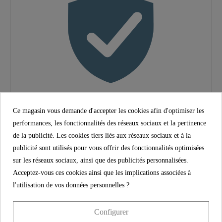
Couleur
Chromé
Poids
0,1 Kg
Largeur
7,8 Cm
Longueur
21,0 Cm
Boutique d'Allemagne
Ce magasin vous demande d'accepter les cookies afin d'optimiser les
Nombre De Jets
1
performances, les fonctionnalités des réseaux sociaux et la pertinence
Avec une garantie légale de conformité de 2 ans sur tous
de la publicité. Les cookies tiers liés aux réseaux sociaux et à la
nos produits, nous offrons non seulement des produits de la
publicité sont utilisés pour vous offrir des fonctionnalités optimisées
plus haute qualité, mais aussi une protection à long terme.
sur les réseaux sociaux, ainsi que des publicités personnalisées.
Nous étayons cela par une promesse contraignante - car la
Acceptez-vous ces cookies ainsi que les implications associées à
satisfaction et la confiance comptent à chaque achat.
l'utilisation de vos données personnelles ?
Caractéristiques du produit
Configurer