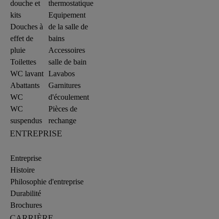
douche et
thermostatique
kits
Equipement
Douches à
de la salle de
effet de
bains
pluie
Accessoires
Toilettes
salle de bain
WC lavant
Lavabos
Abattants
Garnitures
WC
d'écoulement
WC
Pièces de
suspendus
rechange
ENTREPRISE
Entreprise
Histoire
Philosophie d'entreprise
Durabilité
Brochures
CARRIÈRE