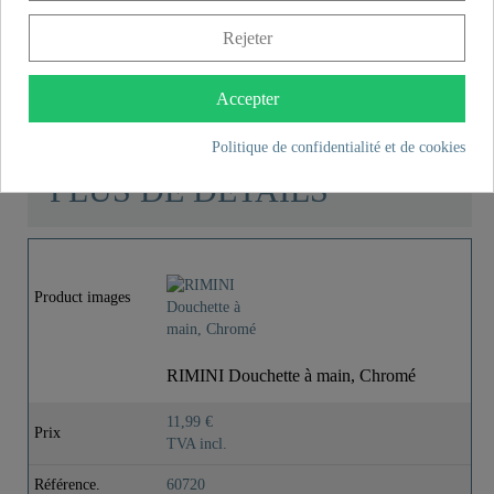
Contenu de la livraison
Rejeter
Instructions de montage
Accepter
Politique de confidentialité et de cookies
PLUS DE DÉTAILS
Product images
RIMINI Douchette à main, Chromé
11,99 €
Prix
TVA incl.
Référence.
60720