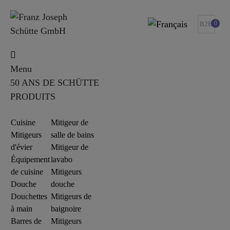
0
B2B
Menu
50 ANS DE SCHÜTTE
PRODUITS
Cuisine
Mitigeur de
Mitigeurs
salle de bains
d'évier
Mitigeur de
Équipement
lavabo
de cuisine
Mitigeurs
Douche
douche
Douchettes
Mitigeurs de
à main
baignoire
Barres de
Mitigeurs