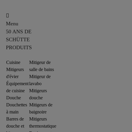
Menu
50 ANS DE
SCHÜTTE
PRODUITS
Cuisine
Mitigeur de
Mitigeurs
salle de bains
d'évier
Mitigeur de
Équipement
lavabo
de cuisine
Mitigeurs
Douche
douche
Douchettes
Mitigeurs de
à main
baignoire
Barres de
Mitigeurs
douche et
thermostatique