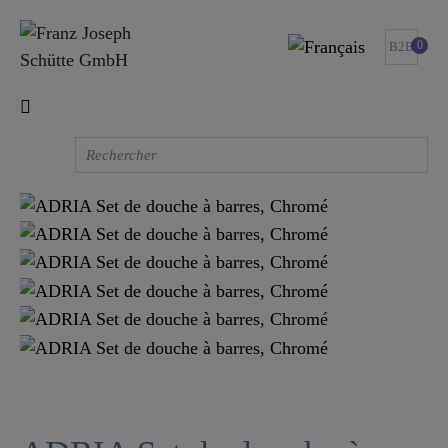
0
B2B