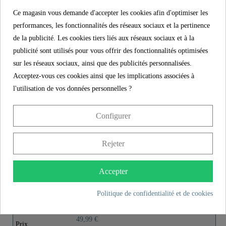
Caractéristiques du produit
Ce magasin vous demande d'accepter les cookies afin d'optimiser les
performances, les fonctionnalités des réseaux sociaux et la pertinence
Contenu de la livraison
de la publicité. Les cookies tiers liés aux réseaux sociaux et à la
publicité sont utilisés pour vous offrir des fonctionnalités optimisées
Instructions de montage
sur les réseaux sociaux, ainsi que des publicités personnalisées.
Acceptez-vous ces cookies ainsi que les implications associées à
l'utilisation de vos données personnelles ?
PLUS DE DÉTAILS
Configurer
Rejeter
Product images
Accepter
ADRIA Set de douche à barres,
Politique de confidentialité et de cookies
Chromé
49,99 €
Prix