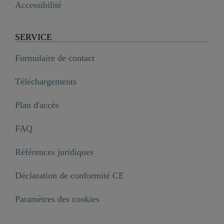
Accessibilité
SERVICE
Formulaire de contact
Téléchargements
Plan d'accès
FAQ
Références juridiques
Déclaration de conformité CE
VITA mitigeur cuisine avec bec haut, noir mat

199,99 €
Paramètres des cookies