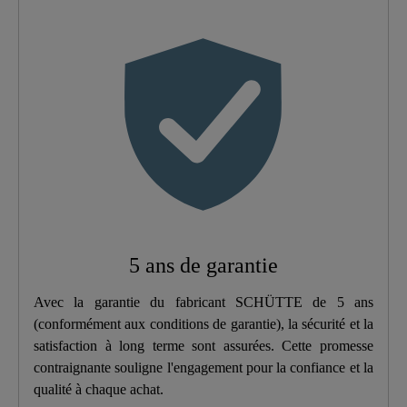
Couleur
Noir Mat
Type De Connexion
Haute Pression
Poids
1,7 Kg
Largeur
5,0 Cm
Hauteur
28,0 Cm
5 ans de garantie
Longueur
24,5 Cm
Avec la garantie du fabricant SCHÜTTE de 5 ans
(conformément aux conditions de garantie), la sécurité et la
satisfaction à long terme sont assurées. Cette promesse
contraignante souligne l'engagement pour la confiance et la
qualité à chaque achat.