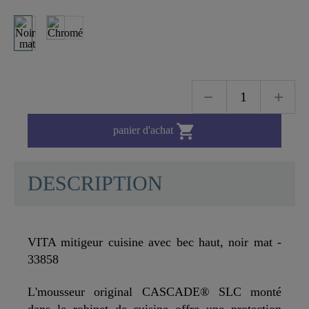

panier d'achat
DESCRIPTION
VITA mitigeur cuisine avec bec haut, noir mat -
33858
L'mousseur original CASCADE® SLC monté
dans le robinet de cuisine offre une protection