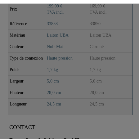
199,99 €
169,99 €
Prix
TVA incl.
TVA incl.
Référence.
33858
33850
Matériau
Laiton UBA
Laiton UBA
Couleur
Noir Mat
Chromé
Type de connexion
Haute pression
Haute pression
Poids
1,7 kg
1,7 kg
Largeur
5,0 cm
5,0 cm
Hauteur
28,0 cm
28,0 cm
Longueur
24,5 cm
24,5 cm
CONTACT