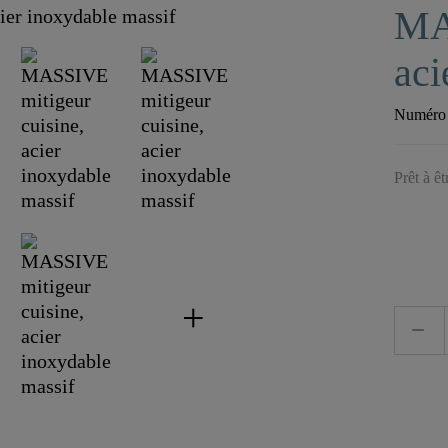
MA
aci
Numéro d
Prêt à ê