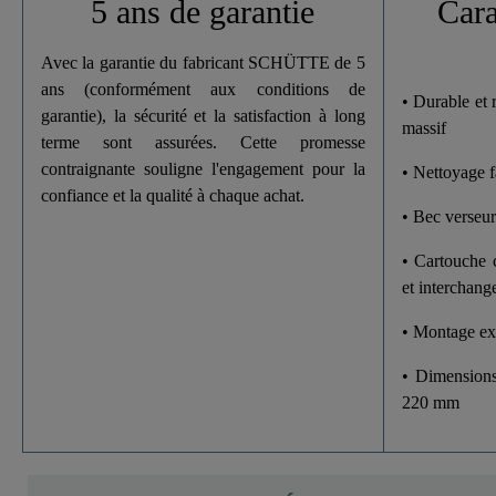
5 ans de garantie
Cara
Hauteur
Avec la garantie du fabricant SCHÜTTE de 5
ans (conformément aux conditions de
• Durable et 
Longueur
garantie), la sécurité et la satisfaction à long
massif
terme sont assurées. Cette promesse
contraignante souligne l'engagement pour la
• Nettoyage fa
confiance et la qualité à chaque achat.
• Bec verseur
• Cartouche 
et interchang
• Montage ext
• Dimensions
220 mm