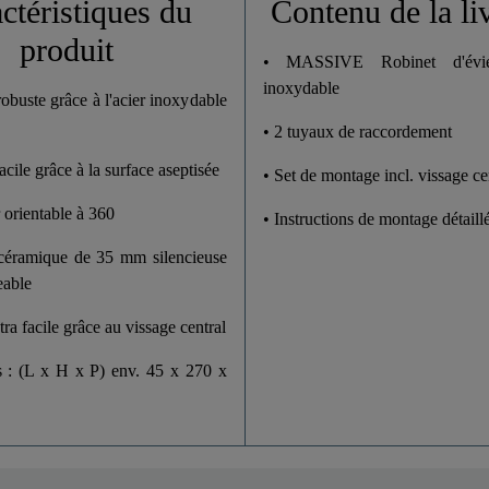
ctéristiques du
Contenu de la li
produit
27,0 Cm
• MASSIVE Robinet d'évie
inoxydable
robuste grâce à l'acier inoxydable
22,5 Cm
• 2 tuyaux de raccordement
cile grâce à la surface aseptisée
• Set de montage incl. vissage ce
 orientable à 360
• Instructions de montage détaill
céramique de 35 mm silencieuse
eable
ra facile grâce au vissage central
 : (L x H x P) env. 45 x 270 x