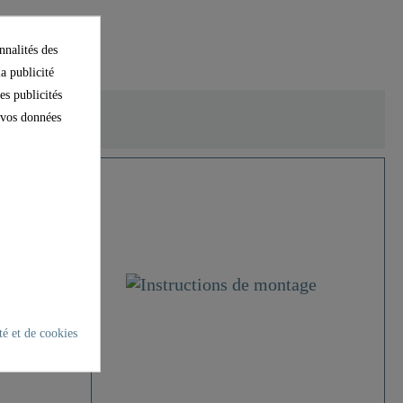
nnalités des
la publicité
es publicités
e vos données
4
té et de cookies