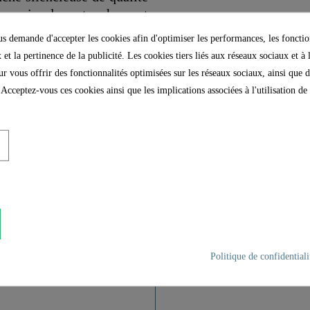
cessaire, la cartouche peut
 demande d'accepter les cookies afin d'optimiser les performances, les fonctio
 et la pertinence de la publicité. Les cookies tiers liés aux réseaux sociaux et à 
our vous offrir des fonctionnalités optimisées sur les réseaux sociaux, ainsi que d
 Acceptez-vous ces cookies ainsi que les implications associées à l'utilisation d
Acier Inoxydable SUS 30
Acier Inoxydable
Haute Pression
Politique de confidentiali
1,5 Kg
4,5 Cm