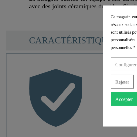
avec des joints céramiques durables. Si né
Ce magasin vous
réseaux sociaux
sont utilisés p
SCHÜTTE
CARACTÉRISTIQUES
personnalisées.
personnelles ?
Configurer
Matériau
Rejeter
Couleur
Accepter
Type De Connexion
Poids
Largeur