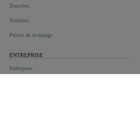
Douches
Toilettes
Pièces de rechange
ENTREPRISE
Entreprise
Histoire
Carrière
Durabilité
SCHÜTTE Group