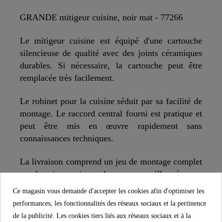
GRANDE mitigeur cuisine, noir mat - 77266
Le mitigeur cuisine est équipé d'une cartouche
silencieuse de qualité avec des joints céramiques
durables. Si nécessaire, la cartouche peut être
remplacée très facilement.
Le robinet pour la cuisine séduit par sa facilité de
montage. Le raccord central fourni est pratique et
peut être mis en œuvre rapidement sans
connaissances techniques.
La livraison comprend un jeu de montage complet
et des instructions de montage illustrées en
plusieurs langues. Les flexibles de raccordement
Ce magasin vous demande d'accepter les cookies afin d'optimiser les
(400 mm) à la fourniture en eau domestique sont
performances, les fonctionnalités des réseaux sociaux et la pertinence
résistants à la corrosion, flexibles et faciles à
de la publicité. Les cookies tiers liés aux réseaux sociaux et à la