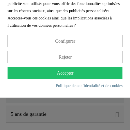
installer.
publicité sont utilisés pour vous offrir des fonctionnalités optimisées
sur les réseaux sociaux, ainsi que des publicités personnalisées.
L'mousseur de marque installé dans le robinet de
Acceptez-vous ces cookies ainsi que les implications associées à
cuisine se distingue par sa longévité et son jet
l'utilisation de vos données personnelles ?
parfait.
Configurer
Grâce au bec pivotant à 360°, le robinet de cuisine
peut être confortablement tourné sur le côté et
facilite ainsi le nettoyage de l'évier. Ce robinet est
Rejeter
idéal pour une utilisation sur un double évier.
Accepter
Politique de confidentialité et de cookies
SCHÜTTE
CARACTÉRISTIQUES
5 ans de garantie
Matériau
Laiton UBA