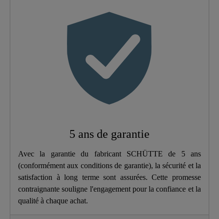
Couleur
Noir Mat
Type De Connexion
Haute Pression
Poids
1,7 Kg
Largeur
5,6 Cm
Hauteur
20,0 Cm
5 ans de garantie
Longueur
27,5 Cm
Avec la garantie du fabricant SCHÜTTE de 5 ans
(conformément aux conditions de garantie), la sécurité et la
satisfaction à long terme sont assurées. Cette promesse
contraignante souligne l'engagement pour la confiance et la
qualité à chaque achat.