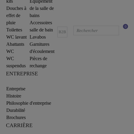
kits
Equipement
Douches à
de la salle de
effet de
bains
pluie
Accessoires
0
Toilettes
salle de bain
B2B
WC lavant
Lavabos
Abattants
Garnitures
WC
d'écoulement
WC
Pièces de
suspendus
rechange
ENTREPRISE
Entreprise
Histoire
Philosophie d'entreprise
Durabilité
Brochures
CARRIÈRE