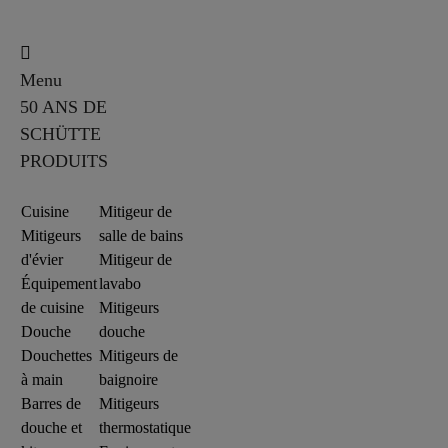
Menu
50 ANS DE
SCHÜTTE
PRODUITS
Cuisine
Mitigeur de
Mitigeurs
salle de bains
d'évier
Mitigeur de
Équipement
lavabo
de cuisine
Mitigeurs
Douche
douche
Douchettes
Mitigeurs de
à main
baignoire
Barres de
Mitigeurs
douche et
thermostatique