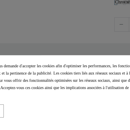
 demande d'accepter les cookies afin d'optimiser les performances, les fonctio
 et la pertinence de la publicité. Les cookies tiers liés aux réseaux sociaux et à 
La livraison comprend un 
our vous offrir des fonctionnalités optimisées sur les réseaux sociaux, ainsi que d
de montage illustrées 
 Acceptez-vous ces cookies ainsi que les implications associées à l'utilisation d
net de cuisine peut être
raccordement (500 mm) 
lite ainsi le nettoyage de
résistants à la corrosion, f
ation sur un double évier.
L'mousseur de marque insta
uche silencieuse de qualité
par sa longévité et son jet 
cessaire, la cartouche peut