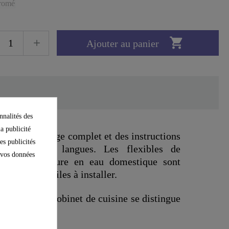

Ajouter au panier
nnalités des
la publicité
jeu de montage complet et des instructions
es publicités
en plusieurs langues. Les flexibles de
e vos données
à la fourniture en eau domestique sont
lexibles et faciles à installer.
llé dans le robinet de cuisine se distingue
parfait.