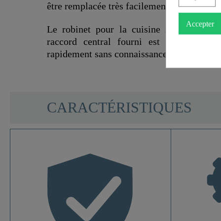
être remplacée très facilement.
Accepter
Le robinet pour la cuisine séduit par s
raccord central fourni est pratique e
rapidement sans connaissances techniques.
SCHÜTTE
CARACTÉRISTIQUES
Matériau
Couleur
Type De Connexion