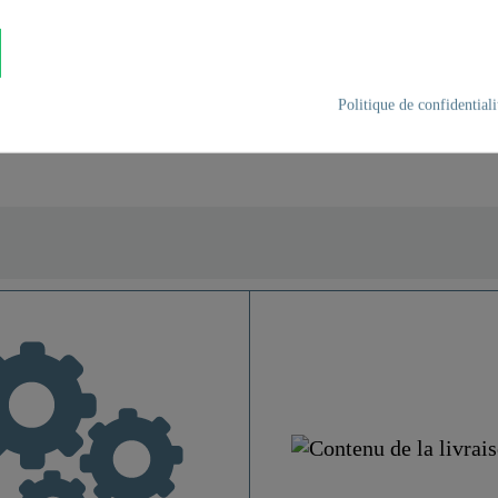
a facilité de montage. Le
t peut être mis en œuvre
Politique de confidentiali
Acier Inoxydable SUS 30
Chromé
Haute Pression