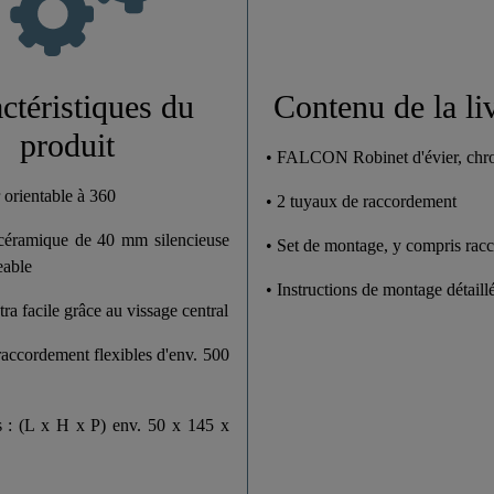
0,9 Kg
5,0 Cm
ctéristiques du
Contenu de la li
produit
14,5 Cm
• FALCON Robinet d'évier, ch
 orientable à 360
• 2 tuyaux de raccordement
24,5 Cm
céramique de 40 mm silencieuse
• Set de montage, y compris racc
eable
• Instructions de montage détaill
ra facile grâce au vissage central
accordement flexibles d'env. 500
 : (L x H x P) env. 50 x 145 x