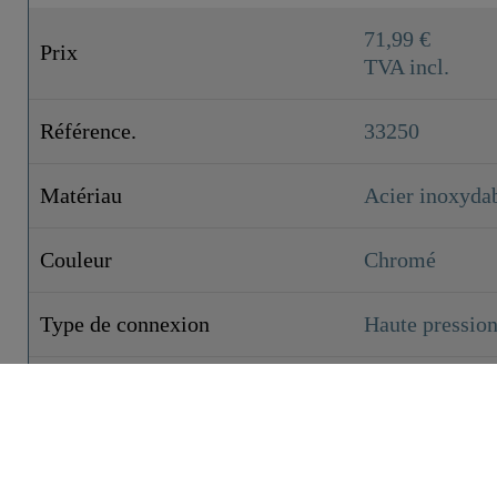
71,99 €
Prix
TVA incl.
Référence.
33250
Matériau
Acier inoxyda
Couleur
Chromé
Type de connexion
Haute pressio
Poids
0,9 kg
Largeur
5,0 cm