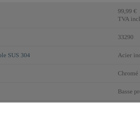
99,99 €
TVA incl
33290
ble SUS 304
Acier i
Chromé
n
Basse pr
0,9 kg
5,0 cm