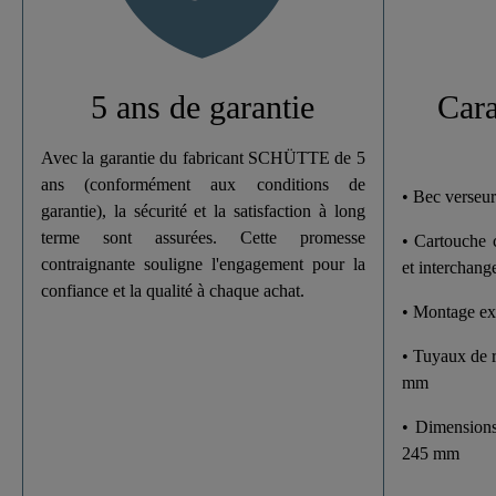
Poids
Largeur
5 ans de garantie
Cara
Hauteur
Avec la garantie du fabricant SCHÜTTE de 5
ans (conformément aux conditions de
• Bec verseur
Longueur
garantie), la sécurité et la satisfaction à long
terme sont assurées. Cette promesse
• Cartouche 
contraignante souligne l'engagement pour la
et interchang
confiance et la qualité à chaque achat.
• Montage ext
• Tuyaux de r
mm
• Dimensions
245 mm