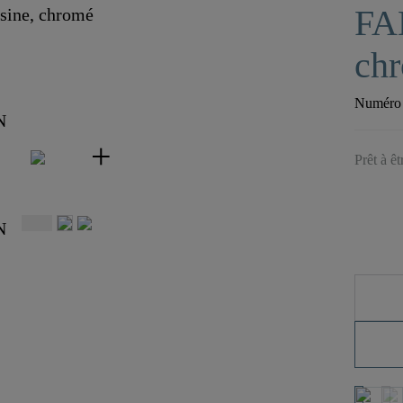
FA
ch
Numéro d
Prêt à ê