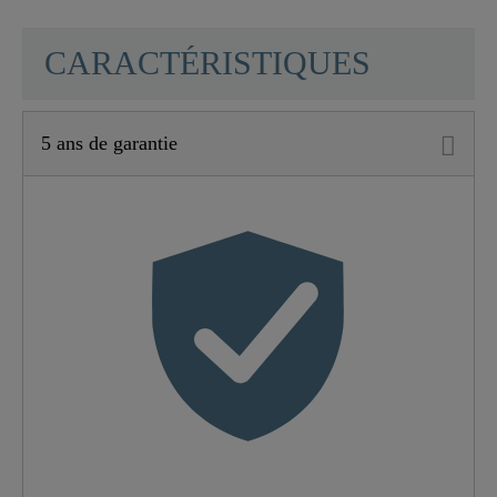
SCHÜTTE
CARACTÉRISTIQUES
5 ans de garantie
Matériau
Zinc
Couleur
Chromé
Type De Connexion
Haute Pression
Poids
1,8 Kg
Largeur
5,5 Cm
Hauteur
43,0 Cm