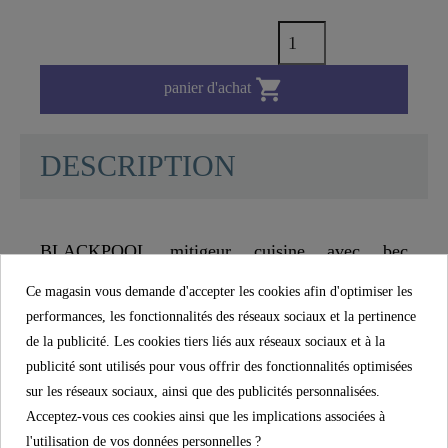

panier d'achat
DESCRIPTION
BLACKPOOL mitigeur cuisine avec bec
extractible, chromé - 79516
Ce magasin vous demande d'accepter les cookies afin d'optimiser les
performances, les fonctionnalités des réseaux sociaux et la pertinence
Agir pour préserver les ressources, même à petite
de la publicité. Les cookies tiers liés aux réseaux sociaux et à la
échelle ? Alors ce mitigeur monocommande avec
publicité sont utilisés pour vous offrir des fonctionnalités optimisées
fonction de démarrage à eau froide est exactement
sur les réseaux sociaux, ainsi que des publicités personnalisées.
ce qu'il vous faut, car lorsque le levier de
Acceptez-vous ces cookies ainsi que les implications associées à
commande est en position verticale il ne permet
l'utilisation de vos données personnelles ?
que l'écoulement d'eau froide . C'est largement