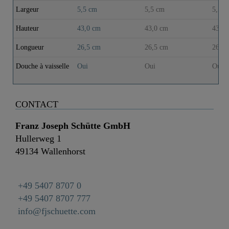
Largeur
5,5 cm
5,5 cm
5,5 c
Hauteur
43,0 cm
43,0 cm
43,0 
Longueur
26,5 cm
26,5 cm
26,5 
Douche à vaisselle
Oui
Oui
Oui
CONTACT
Franz Joseph Schütte GmbH
Hullerweg 1
49134 Wallenhorst
+49 5407 8707 0
+49 5407 8707 777
info@fjschuette.com