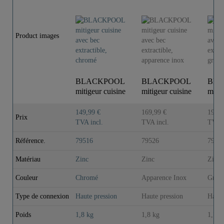
Product images
BLACKPOOL
BLACKPOOL
BLA
mitigeur cuisine
mitigeur cuisine
mitig
avec bec
avec bec
avec
extractible, ch..
extractible, ap..
extrac
149,99 €
169,99 €
199,9
Prix
TVA incl.
TVA incl.
TVA i
Référence.
79516
79526
7956
Matériau
Zinc
Zinc
Zinc
Couleur
Chromé
Apparence Inox
Graph
Type de connexion
Haute pression
Haute pression
Haute
Poids
1,8 kg
1,8 kg
1,7 k