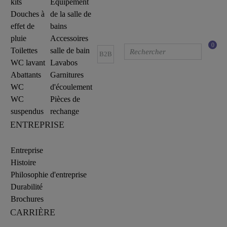
kits
Equipement
Douches à
de la salle de
effet de
bains
pluie
Accessoires
0
Toilettes
salle de bain
B2B
WC lavant
Lavabos
Abattants
Garnitures
WC
d'écoulement
WC
Pièces de
suspendus
rechange
ENTREPRISE
Entreprise
Histoire
Philosophie d'entreprise
Durabilité
Brochures
CARRIÈRE