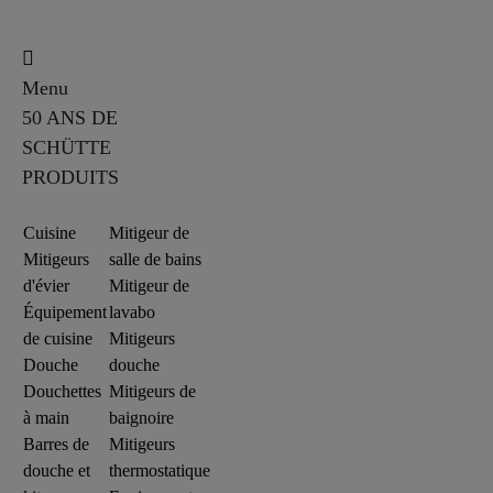
Menu
50 ANS DE
SCHÜTTE
PRODUITS
Cuisine
Mitigeur de
Mitigeurs
salle de bains
d'évier
Mitigeur de
Équipement
lavabo
de cuisine
Mitigeurs
Douche
douche
Douchettes
Mitigeurs de
à main
baignoire
Barres de
Mitigeurs
douche et
thermostatique