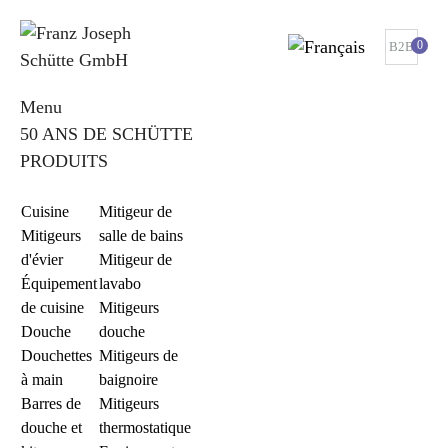
0
B2B
Menu
50 ANS DE SCHÜTTE
PRODUITS
Cuisine
Mitigeur de
Mitigeurs
salle de bains
d'évier
Mitigeur de
Équipement
lavabo
de cuisine
Mitigeurs
Douche
douche
Douchettes
Mitigeurs de
à main
baignoire
Barres de
Mitigeurs
douche et
thermostatique