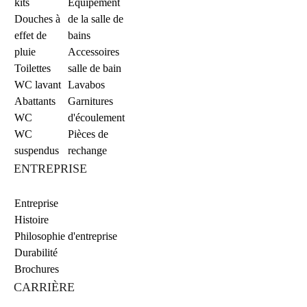
kits
Equipement
Douches à
de la salle de
effet de
bains
pluie
Accessoires
Toilettes
salle de bain
WC lavant
Lavabos
Abattants
Garnitures
WC
d'écoulement
WC
Pièces de
suspendus
rechange
ENTREPRISE
Entreprise
Histoire
Philosophie d'entreprise
Durabilité
Brochures
CARRIÈRE